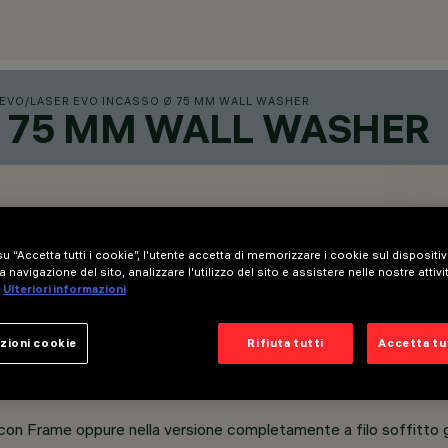
 EVO
/
LASER EVO INCASSO Ø 75 MM WALL WASHER
Ø 75 MM WALL WASHER
u “Accetta tutti i cookie”, l'utente accetta di memorizzare i cookie sul dispositi
a navigazione del sito, analizzare l'utilizzo del sito e assistere nelle nostre attivi
Ulteriori informazioni
zioni cookie
Rifiuta tutti
Accetta tut
tica dedicata è progettata per distribuire la luce in modo 
 con Frame oppure nella versione completamente a filo soffitto 