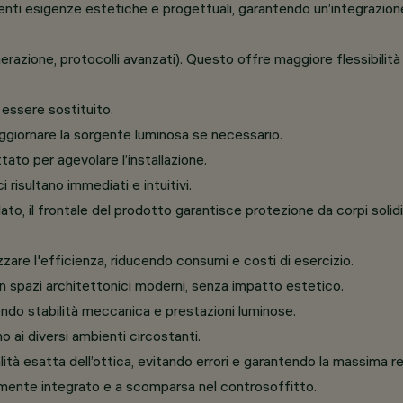
erenti esigenze estetiche e progettuali, garantendo un’integrazio
merazione, protocolli avanzati). Questo offre maggiore flessibilità
essere sostituito.
giornare la sorgente luminosa se necessario.
to per agevolare l’installazione.
 risultano immediati e intuitivi.
llato, il frontale del prodotto garantisce protezione da corpi soli
zare l'efficienza, riducendo consumi e costi di esercizio.
n spazi architettonici moderni, senza impatto estetico.
ndo stabilità meccanica e prestazioni luminose.
 ai diversi ambienti circostanti.
alità esatta dell’ottica, evitando errori e garantendo la massima r
mente integrato e a scomparsa nel controsoffitto.