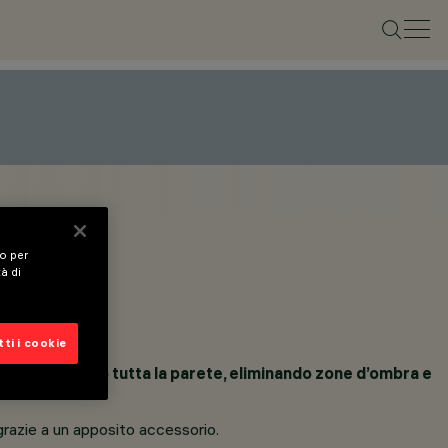
vo per
tà di
ti i cookie
omogeneo lungo tutta la parete, eliminando zone d’ombra e
grazie a un apposito accessorio.