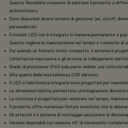
Questa flessibilità consente di adattare il prodotto a diff
architettonico.
Sono disponibili diversi sistemi di gestione (es. on/off, dim
personalizzati
Il modulo LED non è integrato in maniera permanente e può 
Questo migliora la manutenzione nel tempo e consente di ag
Pur avendo un formato molto compatto, il sistema è progetta
L’interfaccia meccanica e gli accessi ai collegamenti elettrici
Grado di protezione IP43 sulla parte visibile: una volta insta
Alta qualità della resa luminosa (CRI elevato)
Il LED e l’elettronica integrata sono progettati per massimiz
Le dimensioni ridotte permettono un’integrazione discreta i
La struttura è progettata per resistere nel tempo, mantene
Il prodotto offre numerose finiture estetiche che si abbinano
Gli attacchi e il sistema di montaggio assicurano la direzion
Versioni disponibili con sensore HF di movimento completa