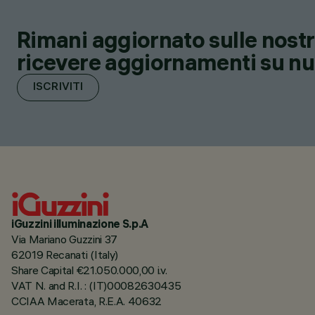
Rimani aggiornato sulle nostre
ricevere aggiornamenti su nuov
ISCRIVITI
iGuzzini illuminazione S.p.A
Via Mariano Guzzini 37
62019 Recanati (Italy)
Share Capital €21.050.000,00 i.v.
VAT N. and R.I. : (IT)00082630435
CCIAA Macerata, R.E.A. 40632