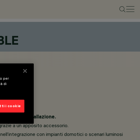
BLE
vo per
tà di
ti i cookie
in fase di installazione.
grazie a un apposito accessorio.
 nell’integrazione con impianti domotici o scenari luminosi