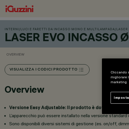
INTERNI
/
LUCI E FARETTI DA INCASSO MONO E MULTILAMPADA
/
LASER
LASER EVO INCASSO 
OVERVIEW
VISUALIZZA I CODICI PRODOTTO
Cliccando s
migliorare l
marketing.
Overview
Imposta
Versione Easy Adjustable: Il prodotto è dotato di uno sn
L’apparecchio può essere installato nella versione standard
Sono disponibili diversi sistemi di gestione (es. on/off, dim