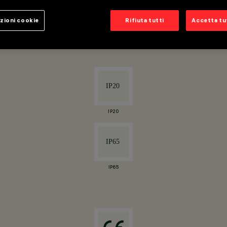
zioni cookie
Rifiuta tutti
Accetta tut
IP20
IP65