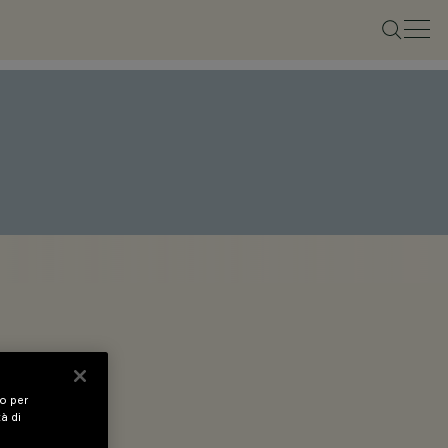
vo per
tà di