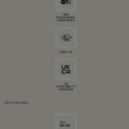
BVB
BYGGVARUBE-
DÖMNINGEN
ENEC-03
UK
CONFORMITY
ASSESSED
KEY FEATURES