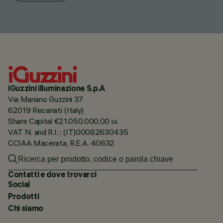
iGuzzini illuminazione S.p.A
Via Mariano Guzzini 37
62019 Recanati (Italy)
Share Capital €21.050.000,00 i.v.
VAT N. and R.I. : (IT)00082630435
CCIAA Macerata, R.E.A. 40632
Contatti e dove trovarci
Social
Prodotti
Chi siamo