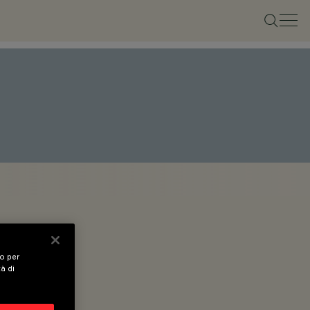
vo per
tà di