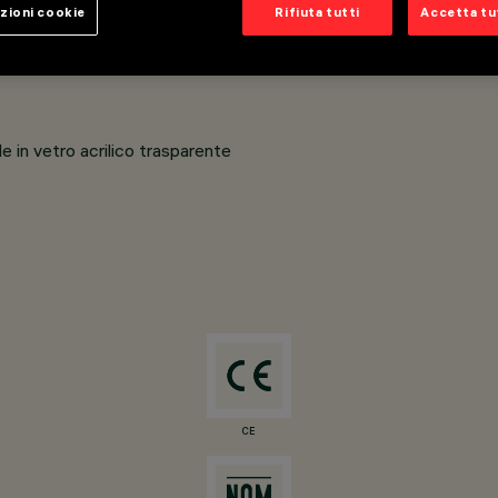
zioni cookie
Rifiuta tutti
Accetta tut
to da basetta, cavo e sistema di accoppiamento con soluzione a
in vetro acrilico trasparente
CE