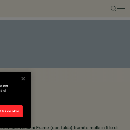
vo per
tà di
ti i cookie
 mm per versioni Frame (con falda) tramite molle in ﬁ lo di