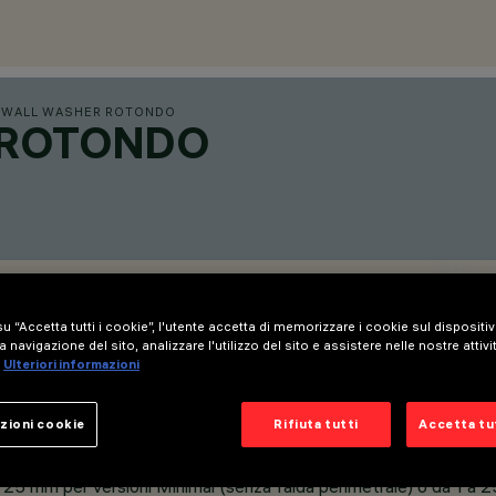
/
WALL WASHER ROTONDO
 ROTONDO
u “Accetta tutti i cookie”, l'utente accetta di memorizzare i cookie sul dispositi
a navigazione del sito, analizzare l'utilizzo del sito e assistere nelle nostre attivi
Ulteriori informazioni
zioni cookie
Rifiuta tutti
Accetta tut
a 25 mm per versioni Minimal (senza falda perimetrale) o da 1 a 25