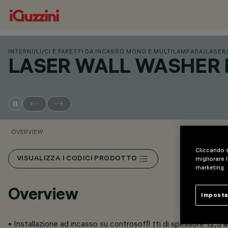
INTERNI
/
LUCI E FARETTI DA INCASSO MONO E MULTILAMPADA
/
LASER
LASER WALL WASHER
OVERVIEW
Cliccando s
VISUALIZZA I CODICI PRODOTTO
migliorare l
marketing.
Overview
Imposta
• Installazione ad incasso su controsofﬁ tti di spessore 12,5 