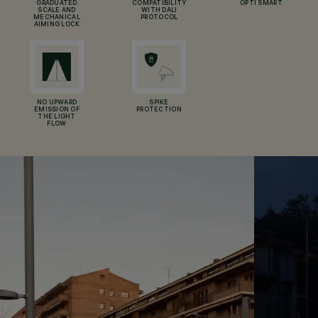
GRADUATED
COMPATIBILITY
OPTI SMART
SCALE AND
WITH DALI
MECHANICAL
PROTOCOL
AIMING LOCK
NO UPWARD
SPIKE
EMISSION OF
PROTECTION
THE LIGHT
FLOW