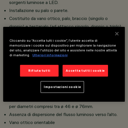
sorgenti luminose a LED.
Installazione su palo o parete.
Costituito da vano ottico, palo, braccio (singolo o
doppio) e testapalo (ad attacco singolo, doppio o triplo).
Vano ottico a cornice in pressofusione di alluminio;
Cliccando su “Accetta tutti i cookie”, l'utente accetta di
cornice fissata con viti imperdibili; vetro di protezione
memorizzare i cookie sul dispositivo per migliorare la navigazione
sodico-calcico temprato, spessore 4 mm; cavi di
del sito, analizzare l'utilizzo del sito e assistere nelle nostre attività
di marketing.
Ulteriori informazioni
ritenuta interni in acciaio zincato; riflettore in alluminio
superpuro al 99,9 %; portalampada in porcellana fissato
Rifiuta tutti
Accetta tutti i cookie
con supporti di alluminio anodizzato; dispositivo
antiallentamento della sorgente luminosa.
Impostazioni cookie
Testapalo e bracci in alluminio.
Attacco laterale in alluminio pressofuso per pali a frusta
per diametri compresi tra ø 46 e ø 76mm.
Assenza di dispersione del flusso luminoso verso l’alto.
Vano ottico orientabile