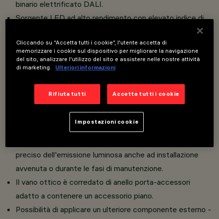
binario elettrificato DALI.
Sorgente LED ad alto rendimento con elevato indice di
resa cromatica.
Cliccando su “Accetta tutti i cookie”, l'utente accetta di
Corpo illuminante in alluminio pressofuso e materiale
memorizzare i cookie sul dispositivo per migliorare la navigazione
termoplastico.
del sito, analizzare l'utilizzo del sito e assistere nelle nostre attività
di marketing.
Ulteriori informazioni
Gli snodi del proiettore consentono una rotazione di
360° attorno all'asse verticale e l’inclinazione di 90° su
Rifiuta tutti
Accetta tutti i cookie
piano orizzontale.
La dotazione di blocchi meccanici sul proiettore e
Impostazioni cookie
sull’adattatore permettono di fissare i movimenti di
rotazione ed inclinazione per garantire il puntamento
preciso dell'emissione luminosa anche ad installazione
avvenuta o durante le fasi di manutenzione.
Il vano ottico è corredato di anello porta-accessori
adatto a contenere un accessorio piano.
Possibilità di applicare un ulteriore componente esterno -