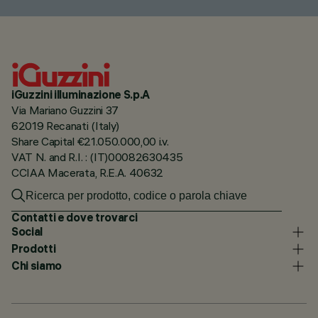
iGuzzini illuminazione S.p.A
Via Mariano Guzzini 37
62019 Recanati (Italy)
Share Capital €21.050.000,00 i.v.
VAT N. and R.I. : (IT)00082630435
CCIAA Macerata, R.E.A. 40632
Contatti e dove trovarci
Social
Prodotti
Chi siamo