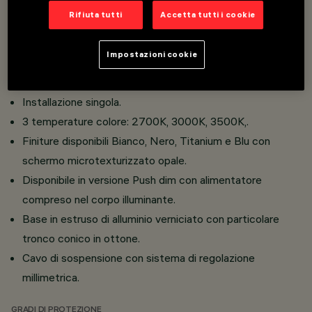
Overview
Rifiuta tutti
Accetta tutti i cookie
Impostazioni cookie
Corpo in alluminio estruso con testate di estremità a filo
in pressofusione in zama.
Installazione singola.
3 temperature colore: 2700K, 3000K, 3500K,.
Finiture disponibili Bianco, Nero, Titanium e Blu con
schermo microtexturizzato opale.
Disponibile in versione Push dim con alimentatore
compreso nel corpo illuminante.
Base in estruso di alluminio verniciato con particolare
tronco conico in ottone.
Cavo di sospensione con sistema di regolazione
millimetrica.
GRADI DI PROTEZIONE