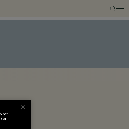
vo per
tà di