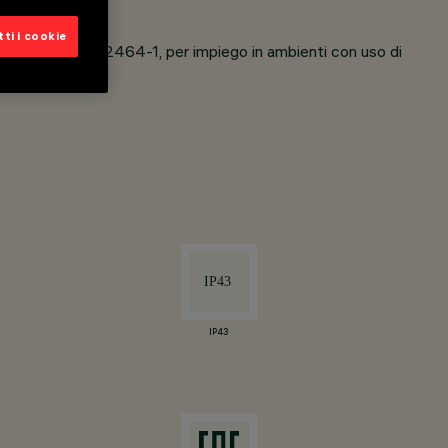
ra bianca).
ti i cookie
a norma EN 12464-1, per impiego in ambienti con uso di
IP43