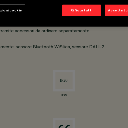
i riciclati e schermo in PMMA 100% riciclabile (solo nella finitu
zioni cookie
Rifiuta tutti
Accetta tut
 MPO per emissione UGR<19 L<3000 cd/mq α > 65°, conforme all
 tramite accessori da ordinare separatamente.
atamente: sensore Bluetooth WiSilica, sensore DALI-2.
IP20