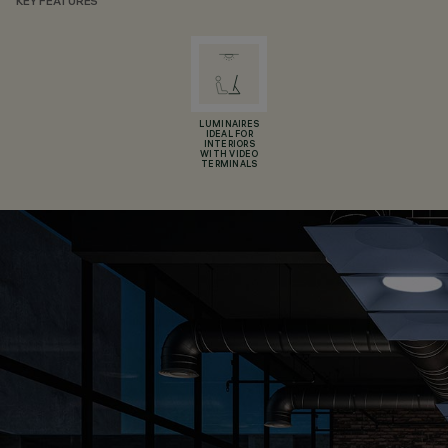
KEY FEATURES
LUMINAIRES
IDEAL FOR
INTERIORS
WITH VIDEO
TERMINALS