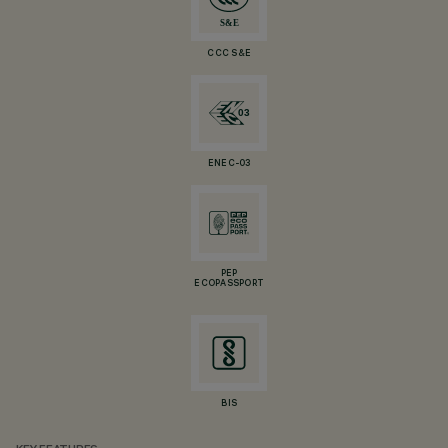
CCC S&E
ENEC-03
PEP
ECOPASSPORT
BIS