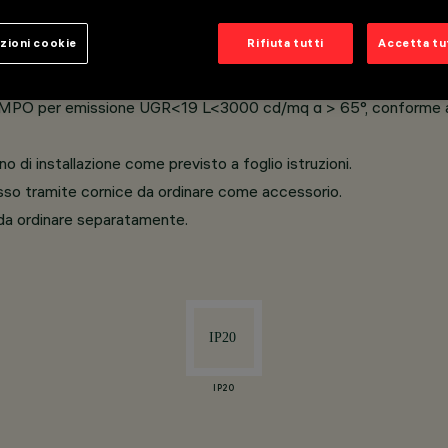
 in fibre di poliestere riciclato al 85%.
zioni cookie
Rifiuta tutti
Accetta tut
sse I, sicuro a contatto con la pelle.
 MPO per emissione UGR<19 L<3000 cd/mq α > 65°, conforme all
no di installazione come previsto a foglio istruzioni.
ngesso tramite cornice da ordinare come accessorio.
i da ordinare separatamente.
IP20