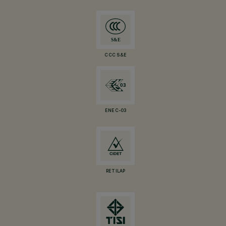
CCC S&E
ENEC-03
RETILAP