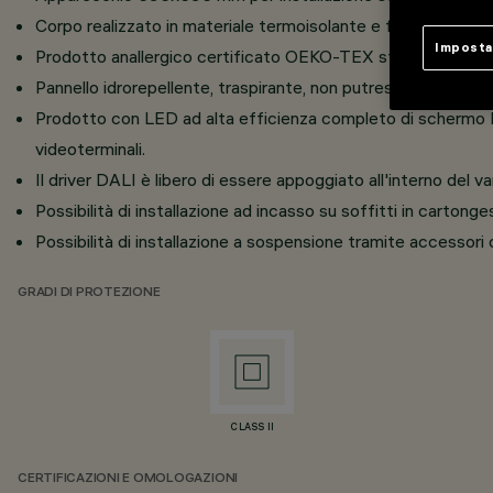
Corpo realizzato in materiale termoisolante e fonoassorbente
Imposta
Prodotto anallergico certificato OEKO-TEX standard 100 cla
Pannello idrorepellente, traspirante, non putrescibile.
Prodotto con LED ad alta efficienza completo di schermo
videoterminali.
Il driver DALI è libero di essere appoggiato all'interno del va
Possibilità di installazione ad incasso su soffitti in carto
Possibilità di installazione a sospensione tramite accessor
GRADI DI PROTEZIONE
CLASS II
CERTIFICAZIONI E OMOLOGAZIONI