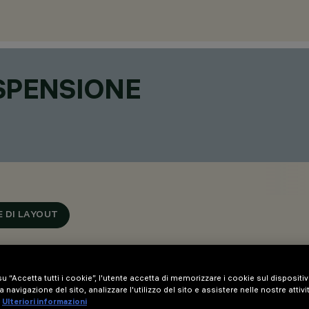
SPENSIONE
 DI LAYOUT
u “Accetta tutti i cookie”, l'utente accetta di memorizzare i cookie sul dispositi
a navigazione del sito, analizzare l'utilizzo del sito e assistere nelle nostre attivi
Ulteriori informazioni
oggio su griglia modulare - sorgente LED ad elevato indice di 