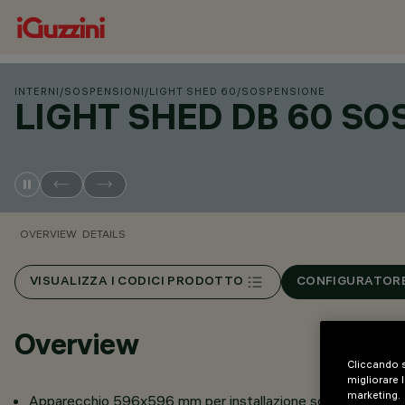
INTERNI
/
SOSPENSIONI
/
LIGHT SHED 60
/
SOSPENSIONE
LIGHT SHED DB 60 SO
OVERVIEW
DETAILS
VISUALIZZA I CODICI PRODOTTO
CONFIGURATORE
Overview
Cliccando s
migliorare l
marketing.
Apparecchio 596x596 mm per installazione sospesa o ad app