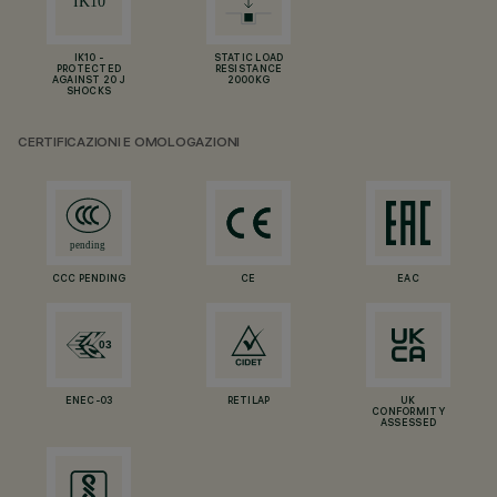
IK10 -
STATIC LOAD
PROTECTED
RESISTANCE
AGAINST 20 J
2000KG
SHOCKS
CERTIFICAZIONI E OMOLOGAZIONI
CCC PENDING
CE
EAC
ENEC-03
RETILAP
UK
CONFORMITY
ASSESSED