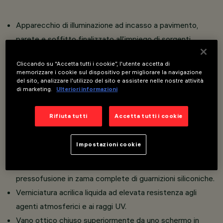
Apparecchio di illuminazione ad incasso a pavimento,
parete e soffitto finalizzato all’impiego di sorgenti
luminose LED monocromatici, RGBW e Tunable White
Cliccando su “Accetta tutti i cookie”, l'utente accetta di
con sistema di controllo DALI, DMX-RDM e
memorizzare i cookie sul dispositivo per migliorare la navigazione
alimentatore integrato 220÷240Vac.
del sito, analizzare l'utilizzo del sito e assistere nelle nostre attività
di marketing.
Ulteriori informazioni
Completo di scheda elettronica di controllo e
alimentatore.
Rifiuta tutti
Accetta tutti i cookie
Classe di isolamento II.
Costituito da corpo, controcassa e tappi di chiusura da
Impostazioni cookie
ordinare separatamente.
Corpo in alluminio estruso e testate di estremità a filo in
pressofusione in zama complete di guarnizioni siliconiche.
Verniciatura acrilica liquida ad elevata resistenza agli
agenti atmosferici e ai raggi UV.
Vano ottico chiuso superiormente da uno schermo in