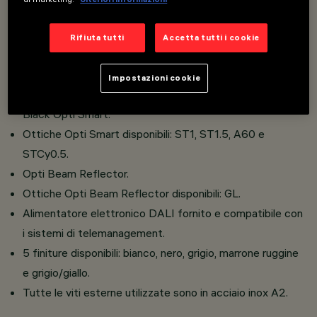
Costituito da vano ottico, braccio con snodo, cornice
porta-vetro e basetta realizzati in lega di alluminio.
Rifiuta tutti
Accetta tutti i cookie
Vetro di chiusura sodico-calcico temprato di spessore
4mm.
Impostazioni cookie
Due tipi di ottiche Opti Smart Lens: White Opti Smart e
Black Opti Smart.
Ottiche Opti Smart disponibili: ST1, ST1.5, A60 e
STCy0.5.
Opti Beam Reflector.
Ottiche Opti Beam Reflector disponibili: GL.
Alimentatore elettronico DALI fornito e compatibile con
i sistemi di telemanagement.
5 finiture disponibili: bianco, nero, grigio, marrone ruggine
e grigio/giallo.
Tutte le viti esterne utilizzate sono in acciaio inox A2.