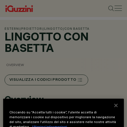
ESTERNI
/
PROIETTORI
/
LINGOTTO
/
CON BASETTA
LINGOTTO CON
BASETTA
OVERVIEW
VISUALIZZA I CODICI PRODOTTO
Overview
Cliccando su “Accetta tutti i cookie”, l'utente accetta di
Proiettore finalizzato all’impiego di sorgenti luminose led.
memorizzare i cookie sul dispositivo per migliorare la navigazione
del sito, analizzare l'utilizzo del sito e assistere nelle nostre attività
Installazione a pavimento, parete e soffitto.
di marketing.
Ulteriori informazioni