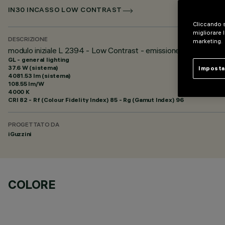
IN30 INCASSO LOW CONTRAST
Cliccando s
migliorare l
DESCRIZIONE
marketing.
modulo iniziale L 2394 - Low Contrast - emissione diretta - LED
GL - general lighting
37.6 W (sistema)
Imposta
4081.53 lm (sistema)
108.55 lm/W
4000 K
CRI
82
- Rf (Colour Fidelity Index) 85 - Rg (Gamut Index) 96
PROGETTATO DA
iGuzzini
COLORE