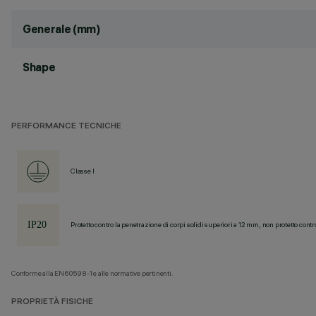
Generale (mm)
Shape
PERFORMANCE TECNICHE
Classe I
Protetto contro la penetrazione di corpi solidi superiori a 12 mm, non protetto contr
Conforme alla EN60598-1 e alle normative pertinenti.
PROPRIETÀ FISICHE