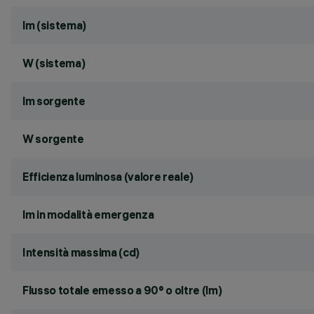
lm (sistema)
W (sistema)
lm sorgente
W sorgente
Efficienza luminosa (valore reale)
lm in modalità emergenza
Intensità massima (cd)
Flusso totale emesso a 90° o oltre (lm)