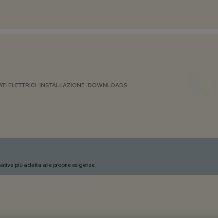
ATI ELETTRICI
INSTALLAZIONE
DOWNLOADS
nativa più adatta alle proprie esigenze.