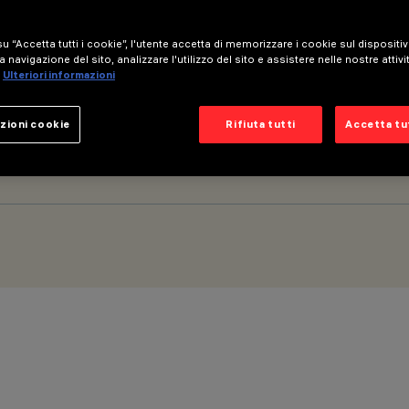
u “Accetta tutti i cookie”, l'utente accetta di memorizzare i cookie sul dispositi
a navigazione del sito, analizzare l'utilizzo del sito e assistere nelle nostre attivi
Ulteriori informazioni
 - neutral white alimentazione elettronica integrata
zioni cookie
Rifiuta tutti
Accetta tut