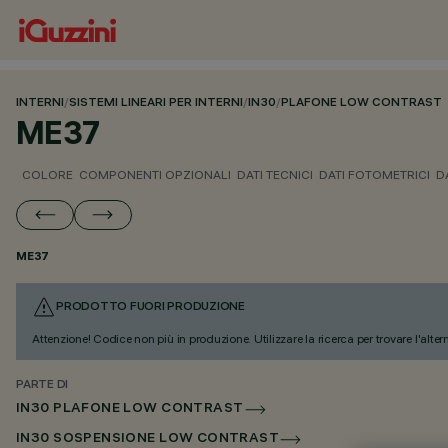
INTERNI
/
SISTEMI LINEARI PER INTERNI
/
IN30
/
PLAFONE LOW CONTRAST
ME37
COLORE
COMPONENTI OPZIONALI
DATI TECNICI
DATI FOTOMETRICI
D
ME37
PRODOTTO FUORI PRODUZIONE
Attenzione! Codice non più in produzione. Utilizzare la ricerca per trovare l'alter
PARTE DI
IN30 PLAFONE LOW CONTRAST
IN30 SOSPENSIONE LOW CONTRAST