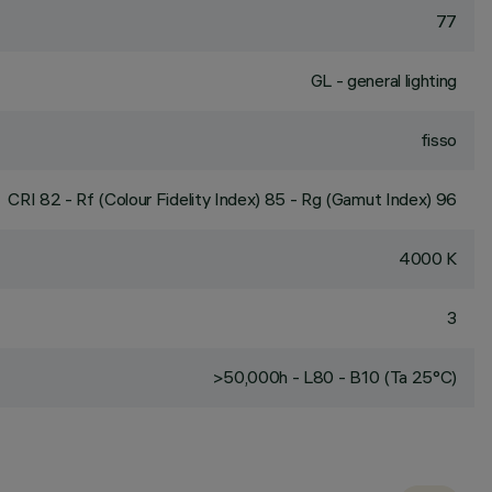
77
GL - general lighting
fisso
CRI
82
- Rf (Colour Fidelity Index) 85 - Rg (Gamut Index) 96
4000 K
3
>50,000h - L80 - B10 (Ta 25°C)