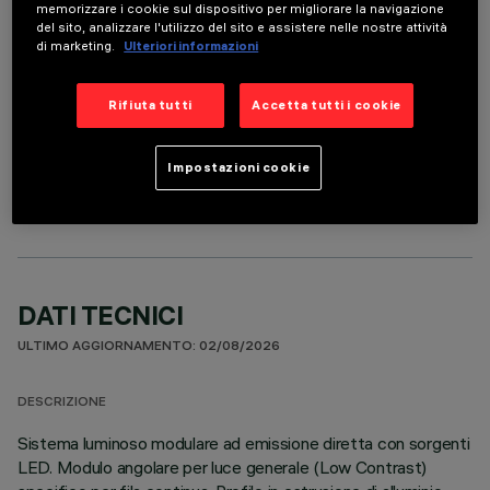
memorizzare i cookie sul dispositivo per migliorare la navigazione
del sito, analizzare l'utilizzo del sito e assistere nelle nostre attività
di marketing.
Ulteriori informazioni
Rifiuta tutti
Accetta tutti i cookie
COMPONENTI OPZIONALI
Impostazioni cookie
DATI TECNICI
ULTIMO AGGIORNAMENTO: 02/08/2026
DESCRIZIONE
Sistema luminoso modulare ad emissione diretta con sorgenti
LED. Modulo angolare per luce generale (Low Contrast)