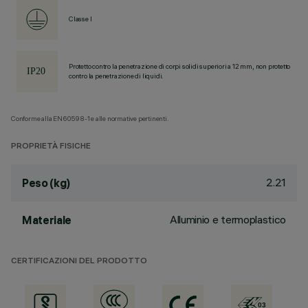
Classe I
Protetto contro la penetrazione di corpi solidi superiori a 12 mm, non protetto
contro la penetrazione di liquidi.
Conforme alla EN60598-1 e alle normative pertinenti.
PROPRIETÀ FISICHE
2.21
Peso (kg)
Alluminio e termoplastico
Materiale
CERTIFICAZIONI DEL PRODOTTO