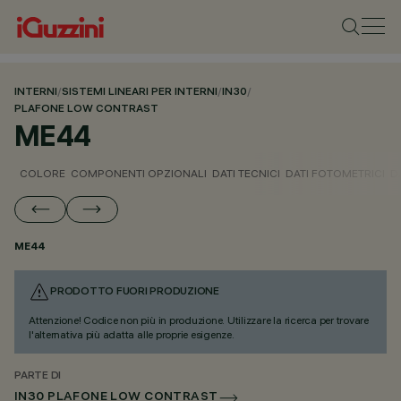
INTERNI
/
SISTEMI LINEARI PER INTERNI
/
IN30
/
PLAFONE LOW CONTRAST
ME44
COLORE
COMPONENTI OPZIONALI
DATI TECNICI
DATI FOTOMETRICI
D
ME44
PRODOTTO FUORI PRODUZIONE
Attenzione! Codice non più in produzione. Utilizzare la ricerca per trovare
l'alternativa più adatta alle proprie esigenze.
PARTE DI
IN30 PLAFONE LOW CONTRAST