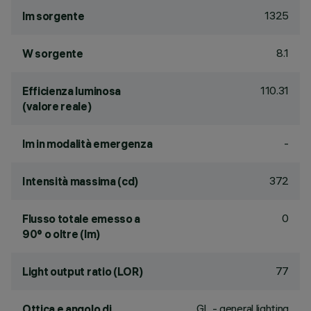
1325
lm sorgente
8.1
W sorgente
110.31
Efficienza luminosa
(valore reale)
-
lm in modalità emergenza
372
Intensità massima (cd)
0
Flusso totale emesso a
90° o oltre (lm)
77
Light output ratio (LOR)
GL - general lighting
Ottica e angolo di