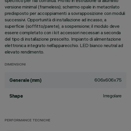
specifico per fila continua. Profilo in estrusione di alluminio
versione minimal (frameless); schermo opale in metacrilato
predisposto per accoppiamenti a sovrapposizione con moduli
successivi. Opportunità di installazione ad incasso, a
superficie (soffitto/parete), a sospensione; il modulo deve
essere completato con i kit accessori necessari a seconda
del tipo di installazione prescelto. Impianto di alimentazione
elettronica integrato nell’apparecchio. LED bianco neutral ad
elevato rendimento.
DIMENSIONI
606x606x75
Generale (mm)
Irregolare
Shape
PERFORMANCE TECNICHE