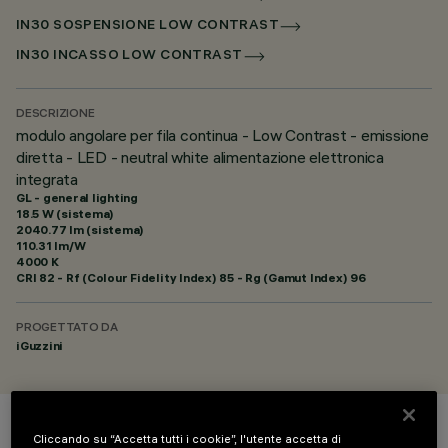
IN30 SOSPENSIONE LOW CONTRAST
IN30 INCASSO LOW CONTRAST
DESCRIZIONE
modulo angolare per fila continua - Low Contrast - emissione
diretta - LED - neutral white alimentazione elettronica
integrata
GL - general lighting
18.5 W (sistema)
2040.77 lm (sistema)
110.31 lm/W
4000 K
CRI
82
- Rf (Colour Fidelity Index) 85 - Rg (Gamut Index) 96
PROGETTATO DA
iGuzzini
COLORE
Cliccando su “Accetta tutti i cookie”, l'utente accetta di