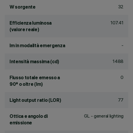
32
W sorgente
107.41
Efficienza luminosa
(valore reale)
-
lm in modalità emergenza
1488
Intensità massima (cd)
0
Flusso totale emesso a
90° o oltre (lm)
77
Light output ratio (LOR)
GL - general lighting
Ottica e angolo di
emissione