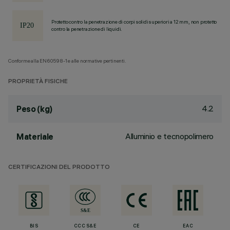
Protetto contro la penetrazione di corpi solidi superiori a 12 mm, non protetto
contro la penetrazione di liquidi.
Conforme alla EN60598-1 e alle normative pertinenti.
PROPRIETÀ FISICHE
4.2
Peso (kg)
Alluminio e tecnopolimero
Materiale
CERTIFICAZIONI DEL PRODOTTO
BIS
CCC S&E
CE
EAC