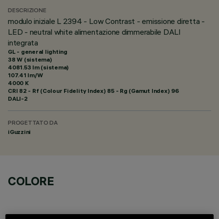
DESCRIZIONE
modulo iniziale L 2394 - Low Contrast - emissione diretta -
LED - neutral white alimentazione dimmerabile DALI
integrata
GL - general lighting
38 W (sistema)
4081.53 lm (sistema)
107.41 lm/W
4000 K
CRI
82
- Rf (Colour Fidelity Index) 85 - Rg (Gamut Index) 96
DALI-2
PROGETTATO DA
iGuzzini
COLORE