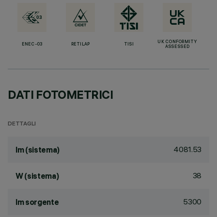
UK CONFORMITY
ENEC-03
RETILAP
TISI
ASSESSED
DATI FOTOMETRICI
DETTAGLI
4081.53
lm (sistema)
38
W (sistema)
5300
lm sorgente