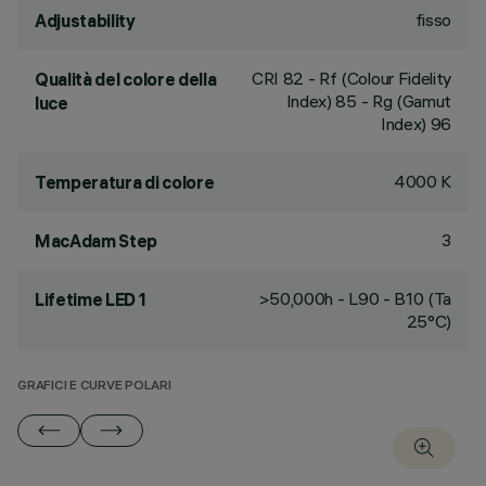
fisso
Adjustability
CRI
82
- Rf (Colour Fidelity
Qualità del colore della
Index) 85 - Rg (Gamut
luce
Index) 96
4000 K
Temperatura di colore
3
MacAdam Step
>50,000h - L90 - B10 (Ta
Lifetime LED 1
25°C)
GRAFICI E CURVE POLARI