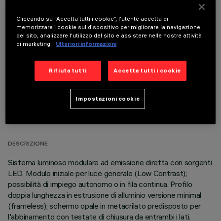
Cliccando su “Accetta tutti i cookie”, l'utente accetta di
memorizzare i cookie sul dispositivo per migliorare la navigazione
COMPONENTI OPZIONALI
del sito, analizzare l'utilizzo del sito e assistere nelle nostre attività
di marketing.
Ulteriori informazioni
Rifiuta tutti
Accetta tutti i cookie
Impostazioni cookie
DATI TECNICI
ULTIMO AGGIORNAMENTO: 06/08/2026
DESCRIZIONE
Sistema luminoso modulare ad emissione diretta con sorgenti
LED. Modulo iniziale per luce generale (Low Contrast);
possibilità di impiego autonomo o in fila continua. Profilo
doppia lunghezza in estrusione di alluminio versione minimal
(frameless); schermo opale in metacrilato predisposto per
l'abbinamento con testate di chiusura da entrambi i lati.