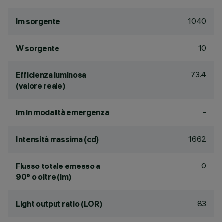
1040
lm sorgente
10
W sorgente
73.4
Efficienza luminosa
(valore reale)
-
lm in modalità emergenza
1662
Intensità massima (cd)
0
Flusso totale emesso a
90° o oltre (lm)
83
Light output ratio (LOR)