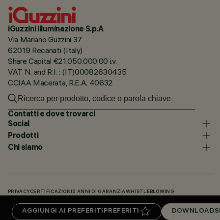
iGuzzini illuminazione S.p.A
Via Mariano Guzzini 37
62019 Recanati (Italy)
Share Capital €21.050.000,00 i.v.
VAT N. and R.I. : (IT)00082630435
CCIAA Macerata, R.E.A. 40632
Contatti e dove trovarci
Social
Prodotti
Chi siamo
PRIVACY
CERTIFICAZIONI
5 ANNI DI GARANZIA
WHISTLEBLOWING
COOKIE POLICY
DICHIARAZIONE DI ACCESSIBILITÀ
I NOSTRI CODICI
AGGIUNGI AI PREFERITI
PREFERITI
DOWNLOADS
KNOWLEDGE BASE (LOGIN NECESSARIO)
DOWNLOADS