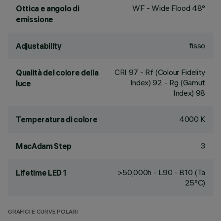
WF - Wide Flood 48°
Ottica e angolo di
emissione
fisso
Adjustability
CRI
97
- Rf (Colour Fidelity
Qualità del colore della
Index) 92 - Rg (Gamut
luce
Index) 98
4000 K
Temperatura di colore
3
MacAdam Step
>50,000h - L90 - B10 (Ta
Lifetime LED 1
25°C)
GRAFICI E CURVE POLARI