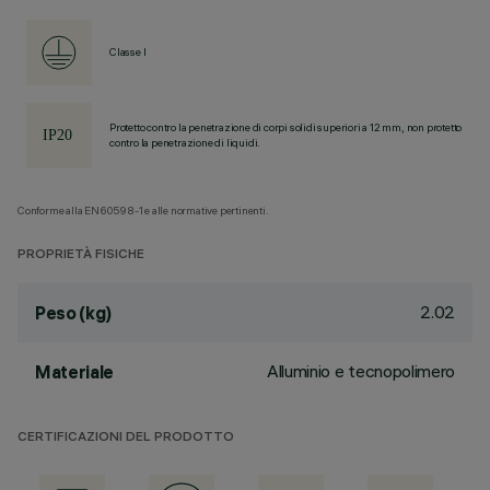
Classe I
Protetto contro la penetrazione di corpi solidi superiori a 12 mm, non protetto
contro la penetrazione di liquidi.
Conforme alla EN60598-1 e alle normative pertinenti.
PROPRIETÀ FISICHE
2.02
Peso (kg)
Alluminio e tecnopolimero
Materiale
CERTIFICAZIONI DEL PRODOTTO