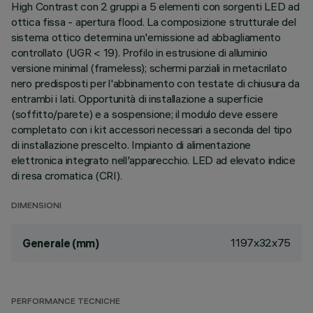
High Contrast con 2 gruppi a 5 elementi con sorgenti LED ad
ottica fissa - apertura flood. La composizione strutturale del
sistema ottico determina un'emissione ad abbagliamento
controllato (UGR < 19). Profilo in estrusione di alluminio
versione minimal (frameless); schermi parziali in metacrilato
nero predisposti per l'abbinamento con testate di chiusura da
entrambi i lati. Opportunità di installazione a superficie
(soffitto/parete) e a sospensione; il modulo deve essere
completato con i kit accessori necessari a seconda del tipo
di installazione prescelto. Impianto di alimentazione
elettronica integrato nell'apparecchio. LED ad elevato indice
di resa cromatica (CRI).
DIMENSIONI
1197x32x75
Generale (mm)
PERFORMANCE TECNICHE