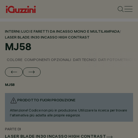
INTERNI
/
LUCI E FARETTI DA INCASSO MONO E MULTILAMPADA
/
LASER BLADE
/
IN30 INCASSO HIGH CONTRAST
MJ58
COLORE
COMPONENTI OPZIONALI
DATI TECNICI
DATI FOTOMETRICI
D
MJ58
PRODOTTO FUORI PRODUZIONE
Attenzione! Codice non più in produzione. Utilizzare la ricerca per trovare
l'alternativa più adatta alle proprie esigenze.
PARTE DI
LASER BLADE IN30 INCASSO HIGH CONTRAST