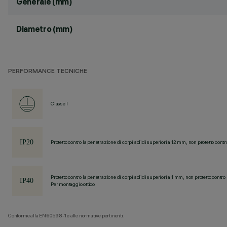
Generale (mm)
Diametro (mm)
PERFORMANCE TECNICHE
Classe I
Protetto contro la penetrazione di corpi solidi superiori a 12 mm, non protetto contr
Protetto contro la penetrazione di corpi solidi superiori a 1 mm, non protetto contro 
Per montaggio ottico
Conforme alla EN60598-1 e alle normative pertinenti.