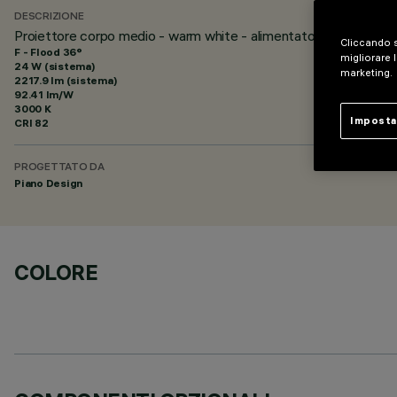
DESCRIZIONE
Proiettore corpo medio - warm white - alimentatore elettronico
Cliccando s
F - Flood 36°
migliorare l
24 W (sistema)
marketing.
2217.9 lm (sistema)
92.41 lm/W
3000 K
Imposta
CRI
82
PROGETTATO DA
Piano Design
COLORE