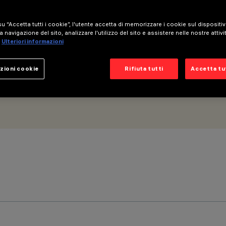
 e dimmer - ottica flood
u “Accetta tutti i cookie”, l'utente accetta di memorizzare i cookie sul dispositi
a navigazione del sito, analizzare l'utilizzo del sito e assistere nelle nostre attivi
Ulteriori informazioni
zioni cookie
Rifiuta tutti
Accetta tut