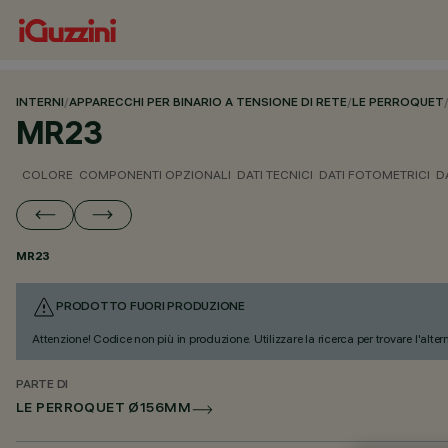
INTERNI
/
APPARECCHI PER BINARIO A TENSIONE DI RETE
/
LE PERROQUET
MR23
COLORE
COMPONENTI OPZIONALI
DATI TECNICI
DATI FOTOMETRICI
D
MR23
PRODOTTO FUORI PRODUZIONE
Attenzione! Codice non più in produzione. Utilizzare la ricerca per trovare l'alter
PARTE DI
LE PERROQUET Ø156MM