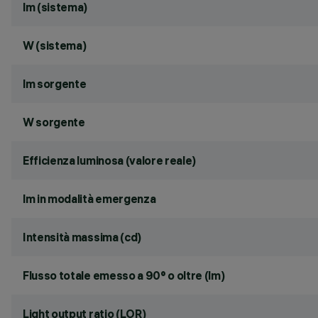
lm (sistema)
W (sistema)
lm sorgente
W sorgente
Efficienza luminosa (valore reale)
lm in modalità emergenza
Intensità massima (cd)
Flusso totale emesso a 90° o oltre (lm)
Light output ratio (LOR)