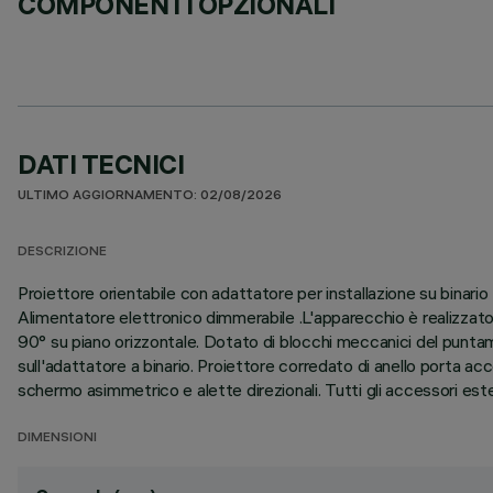
COMPONENTI OPZIONALI
DATI TECNICI
ULTIMO AGGIORNAMENTO: 02/08/2026
DESCRIZIONE
Proiettore orientabile con adattatore per installazione su binar
Alimentatore elettronico dimmerabile .L'apparecchio è realizzato 
90° su piano orizzontale. Dotato di blocchi meccanici del puntam
sull'adattatore a binario. Proiettore corredato di anello porta ac
schermo asimmetrico e alette direzionali. Tutti gli accessori ester
DIMENSIONI