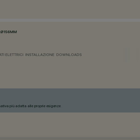
/
Ø156MM
ATI ELETTRICI
INSTALLAZIONE
DOWNLOADS
nativa più adatta alle proprie esigenze.