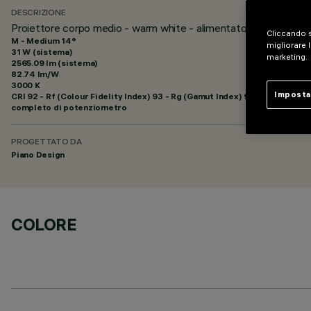
DESCRIZIONE
Proiettore corpo medio - warm white - alimentatore elettronic
Cliccando s
M - Medium 14°
migliorare l
31 W (sistema)
marketing.
2565.09 lm (sistema)
82.74 lm/W
3000 K
Imposta
CRI
92
- Rf (Colour Fidelity Index) 93 - Rg (Gamut Index) 99
completo di potenziometro
PROGETTATO DA
Piano Design
COLORE