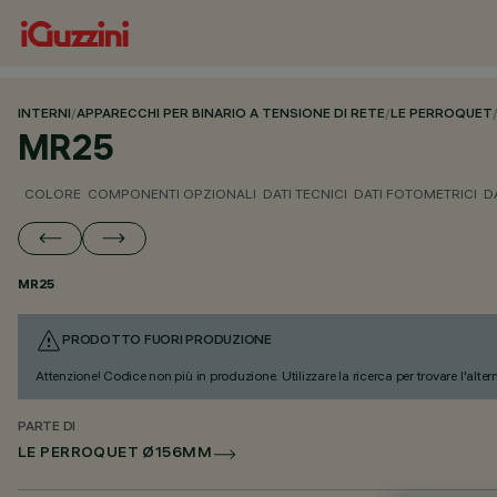
INTERNI
/
APPARECCHI PER BINARIO A TENSIONE DI RETE
/
LE PERROQUET
MR25
COLORE
COMPONENTI OPZIONALI
DATI TECNICI
DATI FOTOMETRICI
D
MR25
PRODOTTO FUORI PRODUZIONE
Attenzione! Codice non più in produzione. Utilizzare la ricerca per trovare l'alter
PARTE DI
LE PERROQUET Ø156MM