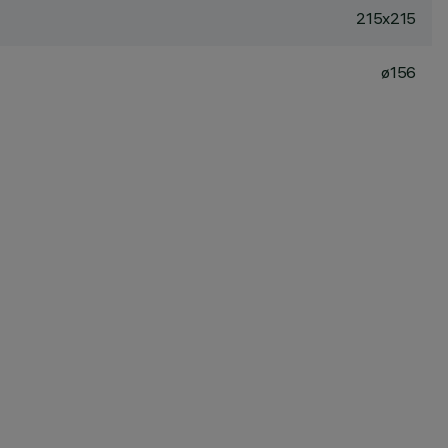
215x215
ø156