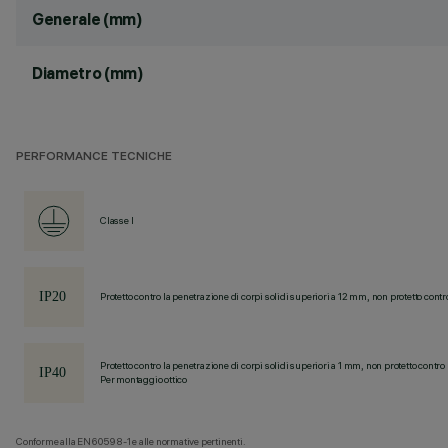
Generale (mm)
Diametro (mm)
PERFORMANCE TECNICHE
Classe I
Protetto contro la penetrazione di corpi solidi superiori a 12 mm, non protetto contr
Protetto contro la penetrazione di corpi solidi superiori a 1 mm, non protetto contro 
Per montaggio ottico
Conforme alla EN60598-1 e alle normative pertinenti.