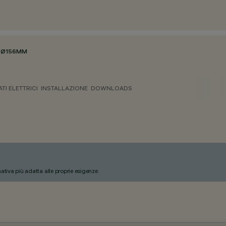
/
Ø156MM
ATI ELETTRICI
INSTALLAZIONE
DOWNLOADS
nativa più adatta alle proprie esigenze.