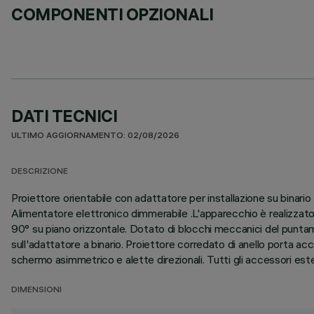
COMPONENTI OPZIONALI
DATI TECNICI
ULTIMO AGGIORNAMENTO: 02/08/2026
DESCRIZIONE
Proiettore orientabile con adattatore per installazione su binar
Alimentatore elettronico dimmerabile .L'apparecchio è realizzato 
90° su piano orizzontale. Dotato di blocchi meccanici del puntam
sull'adattatore a binario. Proiettore corredato di anello porta ac
schermo asimmetrico e alette direzionali. Tutti gli accessori ester
DIMENSIONI