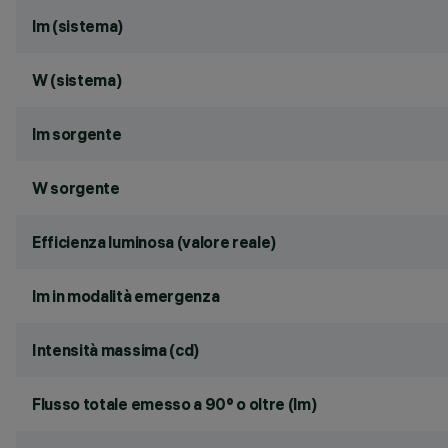
lm (sistema)
W (sistema)
lm sorgente
W sorgente
Efficienza luminosa (valore reale)
lm in modalità emergenza
Intensità massima (cd)
Flusso totale emesso a 90° o oltre (lm)