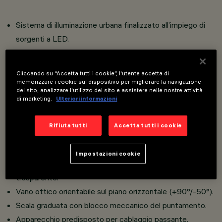
Sistema di illuminazione urbana finalizzato all’impiego di
sorgenti a LED.
Installazione su palo tramite flangia singola/doppia
per pali diametro Ø102; Ø120mm.
Cliccando su “Accetta tutti i cookie”, l'utente accetta di
Installazione su palo tramite bracci singolo/doppio
memorizzare i cookie sul dispositivo per migliorare la navigazione
del sito, analizzare l'utilizzo del sito e assistere nelle nostre attività
per pali diametro Ø102; Ø120mm.
di marketing.
Ulteriori informazioni
Installazione a parete tramite supporto multiplo per 2, 3.
Costituito da vano ottico (Palco InOut ø83, ø119, ø137 e
Rifiuta tutti
Accetta tutti i cookie
ø153).
Costituito da vano ottico e basetta in pressofusione di
Impostazioni cookie
alluminio e vetro di sicurezza sodico-calcico temprato
trasparente.
Vano ottico orientabile sul piano orizzontale (+90°/-50°).
Scala graduata con blocco meccanico del puntamento.
Apparecchio predisposto per cablaggio passante.