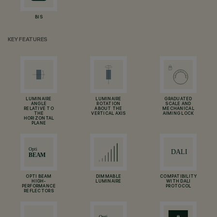
BIS
KEY FEATURES
LUMINAIRE
LUMINAIRE
GRADUATED
ANGLE
ROTATION
SCALE AND
RELATIVE TO
ABOUT THE
MECHANICAL
THE
VERTICAL AXIS
AIMING LOCK
HORIZONTAL
PLANE
OPTI BEAM
DIMMABLE
COMPATIBILITY
HIGH-
LUMINAIRE
WITH DALI
PERFORMANCE
PROTOCOL
REFLECTORS