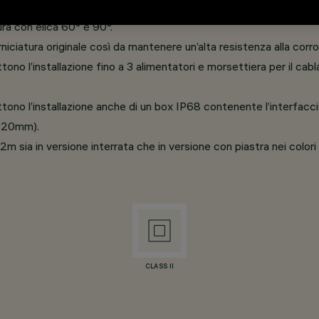
tura con elica 60° e 90°.
rniciatura originale così da mantenere un’alta resistenza alla cor
ttono l’installazione fino a 3 alimentatori e morsettiera per il cab
mettono l’installazione anche di un box IP68 contenente l’interfacc
Ø120mm).
9, 12m sia in versione interrata che in versione con piastra nei colo
CLASS II