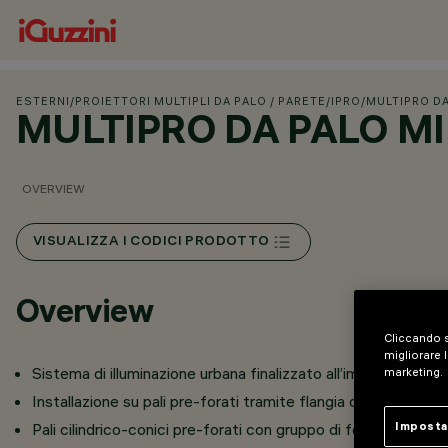
ESTERNI
/
PROIETTORI MULTIPLI DA PALO / PARETE
/
IPRO
/
MULTIPRO D
MULTIPRO DA PALO M
OVERVIEW
VISUALIZZA I CODICI PRODOTTO
Overview
Cliccando s
migliorare l
Sistema di illuminazione urbana finalizzato all’impiego di sor
marketing.
Installazione su pali pre-forati tramite flangia dal design m
Imposta
Pali cilindrico-conici pre-forati con gruppo di fori formati d