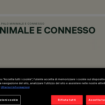
A PALO MINIMALE E CONNESSO
INIMALE E CONNESSO
u “Accetta tutti i cookie”, l'utente accetta di memorizzare i cookie sul dispositi
a navigazione del sito, analizzare l'utilizzo del sito e assistere nelle nostre attivi
genti a LED.
Ulteriori informazioni
inimale e bracci singolo o doppio per pali cilindrico-conici Ø102 
zioni cookie
Rifiuta tutti
Accetta tut
a: 2 fori con inserti in ottone per l'installazione della flangia e 