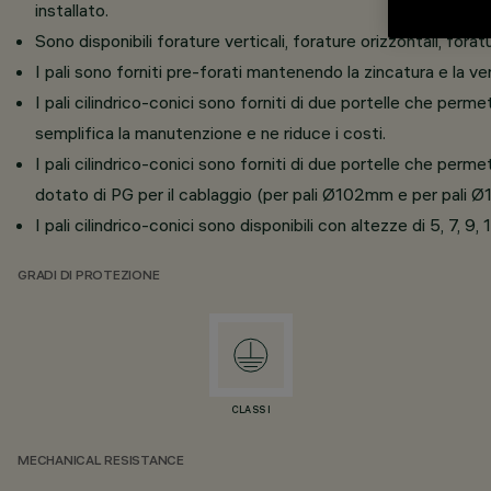
installato.
Sono disponibili forature verticali, forature orizzontali, fora
I pali sono forniti pre-forati mantenendo la zincatura e la ve
I pali cilindrico-conici sono forniti di due portelle che perme
semplifica la manutenzione e ne riduce i costi.
I pali cilindrico-conici sono forniti di due portelle che per
dotato di PG per il cablaggio (per pali Ø102mm e per pali 
I pali cilindrico-conici sono disponibili con altezze di 5, 7, 
GRADI DI PROTEZIONE
CLASS I
MECHANICAL RESISTANCE