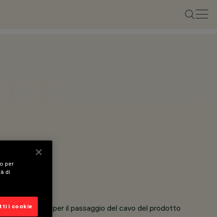
vo per
tà di
- Ø120mm.
ti i cookie
1 foro con gommino per il passaggio del cavo del prodotto