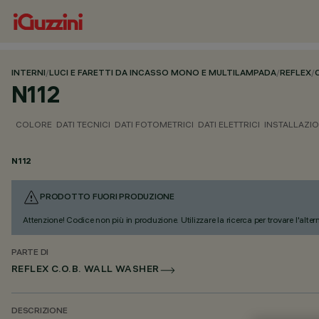
INTERNI
/
LUCI E FARETTI DA INCASSO MONO E MULTILAMPADA
/
REFLEX
/
N112
COLORE
DATI TECNICI
DATI FOTOMETRICI
DATI ELETTRICI
INSTALLAZI
N112
PRODOTTO FUORI PRODUZIONE
Attenzione! Codice non più in produzione. Utilizzare la ricerca per trovare l'alter
PARTE DI
REFLEX C.O.B. WALL WASHER
DESCRIZIONE