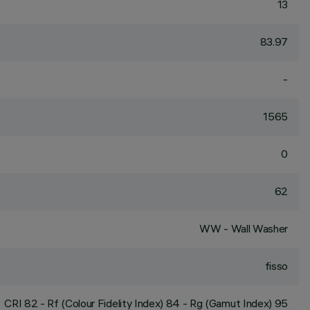
13
83.97
-
1565
0
62
WW - Wall Washer
fisso
CRI
82
- Rf (Colour Fidelity Index) 84 - Rg (Gamut Index) 95