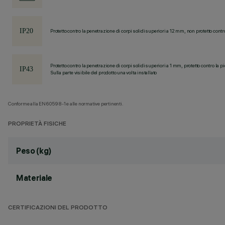
Protetto contro la penetrazione di corpi solidi superiori a 12 mm, non protetto contr
Protetto contro la penetrazione di corpi solidi superiori a 1 mm, protetto contro la p
Sulla parte visibile del prodotto una volta installato
Conforme alla EN60598-1 e alle normative pertinenti.
PROPRIETÀ FISICHE
Peso (kg)
Materiale
CERTIFICAZIONI DEL PRODOTTO