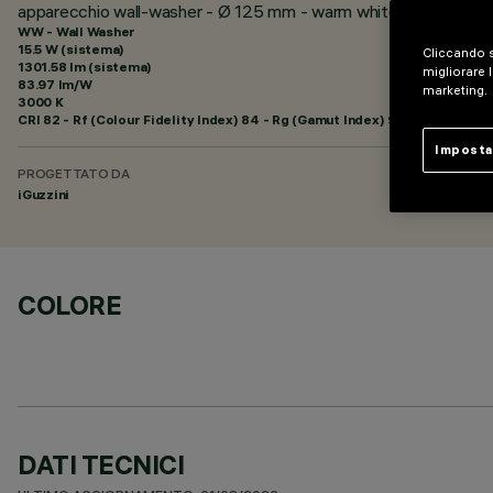
apparecchio wall-washer - Ø 125 mm - warm white - minimal
WW - Wall Washer
15.5 W (sistema)
Cliccando s
1301.58 lm (sistema)
migliorare l
83.97 lm/W
marketing.
3000 K
CRI
82
- Rf (Colour Fidelity Index) 84 - Rg (Gamut Index) 95
Imposta
PROGETTATO DA
iGuzzini
COLORE
DATI TECNICI