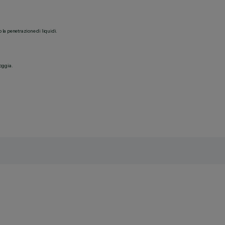
o la penetrazione di liquidi.
ioggia.