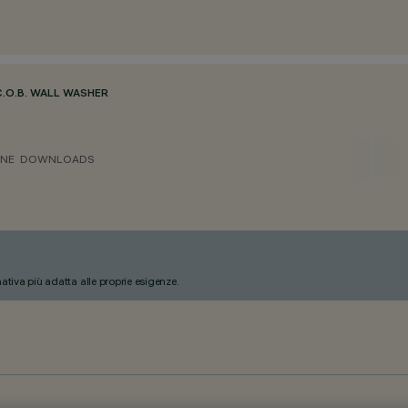
C.O.B. WALL WASHER
ONE
DOWNLOADS
nativa più adatta alle proprie esigenze.