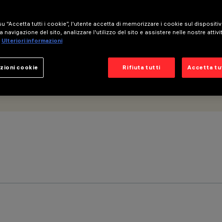
u “Accetta tutti i cookie”, l'utente accetta di memorizzare i cookie sul dispositi
a navigazione del sito, analizzare l'utilizzo del sito e assistere nelle nostre attivi
Ulteriori informazioni
zioni cookie
Rifiuta tutti
Accetta tut