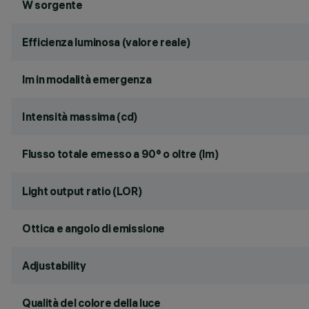
W sorgente
Efficienza luminosa (valore reale)
lm in modalità emergenza
Intensità massima (cd)
Flusso totale emesso a 90° o oltre (lm)
Light output ratio (LOR)
Ottica e angolo di emissione
Adjustability
Qualità del colore della luce