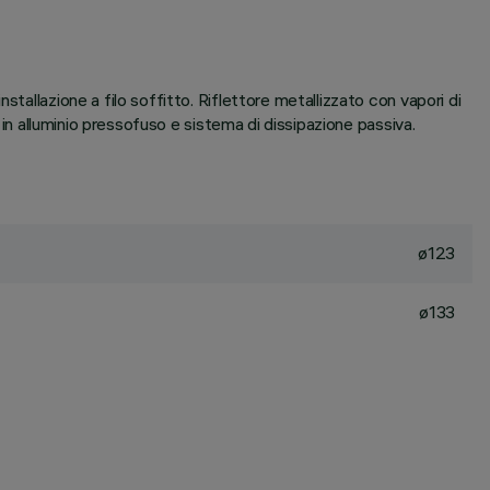
tallazione a filo soffitto. Riflettore metallizzato con vapori di
 in alluminio pressofuso e sistema di dissipazione passiva.
ø123
ø133