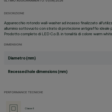
ULTIMO AGGIORNAMENTO: 01/08/2026
DESCRIZIONE
Apparecchio rotondo wall-washer ad incasso finalizzato all'utilizz
alluminio sottovuoto con strato di protezione antigraffio ideale p
Prodotto completo di LED C.o.B. in tonalità di colore warm whi
DIMENSIONI
Diametro (mm)
Recessed hole dimensions (mm)
PERFORMANCE TECNICHE
Classe II