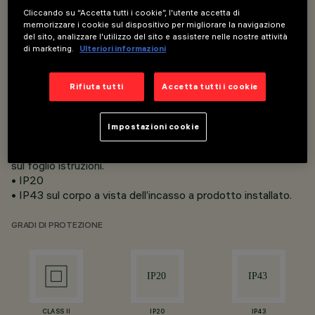
Cliccando su “Accetta tutti i cookie”, l'utente accetta di
memorizzare i cookie sul dispositivo per migliorare la navigazione
• Installazione ad incasso su controsofﬁtti di spessore 12,5
del sito, analizzare l'utilizzo del sito e assistere nelle nostre attività
mm per versioni Minimal (senza falda perimetrale) o da 1 a
di marketing.
Ulteriori informazioni
25 mm per versioni Frame (con falda) tramite molle di
torsione.
Rifiuta tutti
Accetta tutti i cookie
• Corpo e dissipatore di calore in pressofusione di alluminio.
• Riﬂettore in materiale termoplastico metallizzato con
protezione antigrafﬁo.
Impostazioni cookie
• Disponibili con cablaggio elettronico e DALI.
• Le quote del vano minimo di installazione sono riportate
sul foglio istruzioni.
• IP20
• IP43 sul corpo a vista dell’incasso a prodotto installato.
GRADI DI PROTEZIONE
CLASS II
IP20
IP43