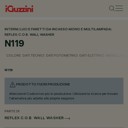
INTERNI
/
LUCI E FARETTI DA INCASSO MONO E MULTILAMPADA
/
REFLEX
/
C.O.B. WALL WASHER
N119
COLORE
DATI TECNICI
DATI FOTOMETRICI
DATI ELETTRICI
INSTALLAZI
N119
PRODOTTO FUORI PRODUZIONE
Attenzione! Codice non più in produzione. Utilizzare la ricerca per trovare
l'alternativa più adatta alle proprie esigenze.
PARTE DI
REFLEX C.O.B. WALL WASHER