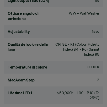
55
Light output ratio (LOR)
WW - Wall Washer
Ottica e angolo di
emissione
fisso
Adjustability
CRI
82
- Rf (Colour Fidelity
Qualità del colore della
Index) 84 - Rg (Gamut
luce
Index) 95
3000 K
Temperatura di colore
2
MacAdam Step
>50,000h - L90 - B10 (Ta
Lifetime LED 1
25°C)