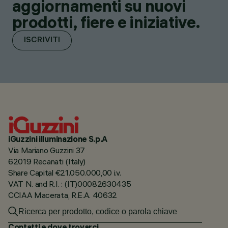
aggiornamenti su nuovi
prodotti, fiere e iniziative.
ISCRIVITI
iGuzzini illuminazione S.p.A
Via Mariano Guzzini 37
62019 Recanati (Italy)
Share Capital €21.050.000,00 i.v.
VAT N. and R.I. : (IT)00082630435
CCIAA Macerata, R.E.A. 40632
Contatti e dove trovarci