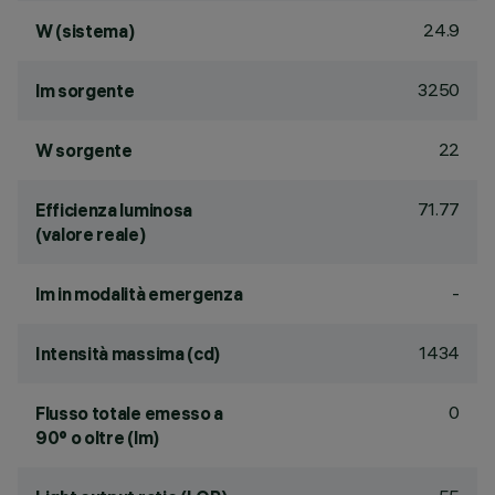
24.9
W (sistema)
3250
lm sorgente
22
W sorgente
71.77
Efficienza luminosa
(valore reale)
-
lm in modalità emergenza
1434
Intensità massima (cd)
0
Flusso totale emesso a
90° o oltre (lm)