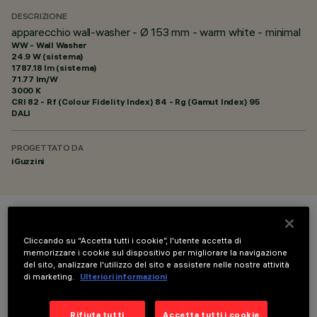
DESCRIZIONE
apparecchio wall-washer - Ø 153 mm - warm white - minimal
WW - Wall Washer
24.9 W (sistema)
1787.18 lm (sistema)
71.77 lm/W
3000 K
CRI
82
- Rf (Colour Fidelity Index) 84 - Rg (Gamut Index) 95
DALI
PROGETTATO DA
iGuzzini
COLORE
Cliccando su “Accetta tutti i cookie”, l'utente accetta di
memorizzare i cookie sul dispositivo per migliorare la navigazione
del sito, analizzare l'utilizzo del sito e assistere nelle nostre attività
di marketing.
Ulteriori informazioni
Rifiuta tutti
Accetta tutti i cookie