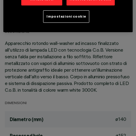
DATI TECNICI
Impostazioni cookie
ULTIMO AGGIORNAMENTO: 01/08/2026
DESCRIZIONE
Apparecchio rotondo wall-washer ad incasso finalizzato
all'utilizzo di lampada LED con tecnoclogia C.o.B. Versione
senza falda per installazione a filo soffitto. Riflettore
metallizzato con vapori di alluminio sottovuoto con strato di
protezione antigraffio ideale per ottenere un'illuminazione
verticale dall'alto verso il basso. Corpo in alluminio pressofuso
e sistema di dissipazione passiva. Prodotto completo di LED
C.o.B. in tonalità di colore warm white 3000K.
DIMENSIONI
ø140
Diametro (mm)
ø152
Recessed hole