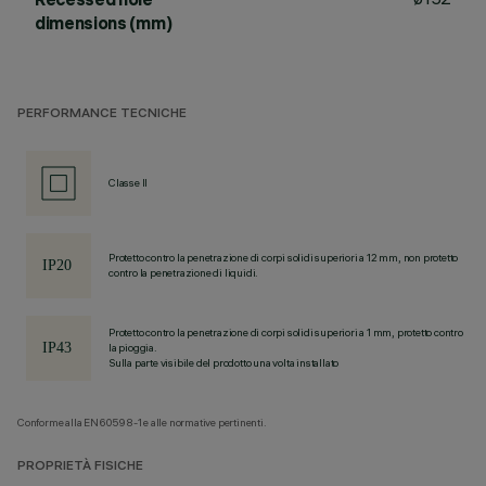
dimensions (mm)
PERFORMANCE TECNICHE
Classe II
Protetto contro la penetrazione di corpi solidi superiori a 12 mm, non protetto
contro la penetrazione di liquidi.
Protetto contro la penetrazione di corpi solidi superiori a 1 mm, protetto contro
la pioggia.
Sulla parte visibile del prodotto una volta installato
Conforme alla EN60598-1 e alle normative pertinenti.
PROPRIETÀ FISICHE