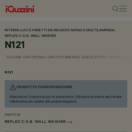
INTERNI
/
LUCI E FARETTI DA INCASSO MONO E MULTILAMPADA
/
REFLEX
/
C.O.B. WALL WASHER
N121
COLORE
DATI TECNICI
DATI FOTOMETRICI
DATI ELETTRICI
INSTALLAZI
N121
PRODOTTO FUORI PRODUZIONE
Attenzione! Codice non più in produzione. Utilizzare la ricerca per trovare
l'alternativa più adatta alle proprie esigenze.
PARTE DI
REFLEX C.O.B. WALL WASHER