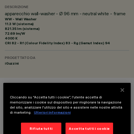
DESCRIZIONE
apparecchio wall-washer - Ø 96 mm - neutral white - frame
WW - Wall Washer
11.3 W (sistema)
821.35 lm (sistema)
72.69 lm/W
4000 K
CRI
82
- Rf (Colour Fidelity Index) 83 - Rg (Gamut Index) 94
PROGETTATO DA
iGuzzini
COLORE
Cliccando su “Accetta tutti i cookie”, l'utente accetta di
memorizzare i cookie sul dispositivo per migliorare la navigazione
del sito, analizzare l'utilizzo del sito e assistere nelle nostre attività
di marketing.
Ulteriori informazioni
Rifiuta tutti
Accetta tutti i cookie