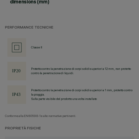
dimensions (mm)
PERFORMANCE TECNICHE
Classe II
Protetto contro la penetrazione di corpi solidi superiori a 12 mm, non protetto
contro la penetrazione di liquidi.
Protetto contro la penetrazione di corpi solidi superiori a 1 mm, protetto contro
la pioggia.
Sulla parte visibile del prodotto una volta installato
Conforme alla EN60598-1 e alle normative pertinenti.
PROPRIETÀ FISICHE