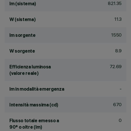
821.35
lm (sistema)
11.3
W (sistema)
1550
lm sorgente
8.9
W sorgente
72.69
Efficienza luminosa
(valore reale)
-
lm in modalità emergenza
670
Intensità massima (cd)
0
Flusso totale emesso a
90° o oltre (lm)