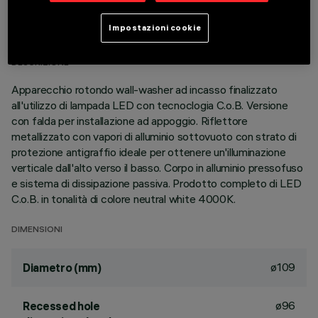
DATI TECNICI
Impostazioni cookie
ULTIMO AGGIORNAMENTO: 01/08/2026
DESCRIZIONE
Apparecchio rotondo wall-washer ad incasso finalizzato
all'utilizzo di lampada LED con tecnoclogia C.o.B. Versione
con falda per installazione ad appoggio. Riflettore
metallizzato con vapori di alluminio sottovuoto con strato di
protezione antigraffio ideale per ottenere un'illuminazione
verticale dall'alto verso il basso. Corpo in alluminio pressofuso
e sistema di dissipazione passiva. Prodotto completo di LED
C.o.B. in tonalità di colore neutral white 4000K.
DIMENSIONI
ø109
Diametro (mm)
ø96
Recessed hole