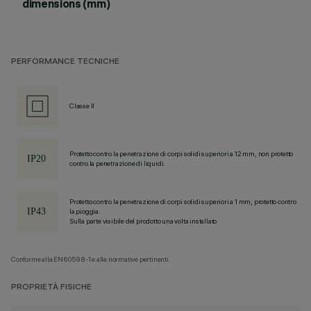
dimensions (mm)
PERFORMANCE TECNICHE
Classe II
Protetto contro la penetrazione di corpi solidi superiori a 12 mm, non protetto
contro la penetrazione di liquidi.
Protetto contro la penetrazione di corpi solidi superiori a 1 mm, protetto contro
la pioggia.
Sulla parte visibile del prodotto una volta installato
Conforme alla EN60598-1 e alle normative pertinenti.
PROPRIETÀ FISICHE