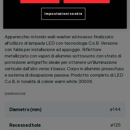
DATI TECNICI
ULTIMO AGGIORNAMENTO: 01/08/2026
Impostazioni cookie
DESCRIZIONE
Apparecchio rotondo wall-washer ad incasso finalizzato
all'utilizzo di lampada LED con tecnoclogia C.o.B. Versione
con falda per installazione ad appoggio. Riflettore
metallizzato con vapori di alluminio sottovuoto con strato di
protezione antigraffio ideale per ottenere un'illuminazione
verticale dall'alto verso il basso. Corpo in alluminio pressofuso
e sistema di dissipazione passiva. Prodotto completo di LED
C.o.B. in tonalità di colore warm white 3000K.
DIMENSIONI
ø144
Diametro (mm)
ø125
Recessed hole