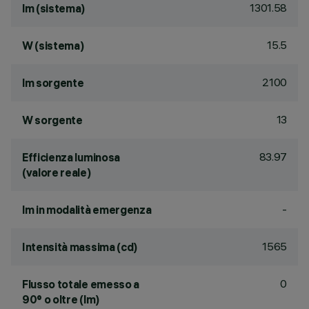
1301.58
lm (sistema)
15.5
W (sistema)
2100
lm sorgente
13
W sorgente
83.97
Efficienza luminosa
(valore reale)
-
lm in modalità emergenza
1565
Intensità massima (cd)
0
Flusso totale emesso a
90° o oltre (lm)