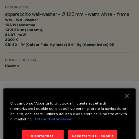
DESCRIZIONE
apparecchio wall-washer - Ø 125 mm - warm white - frame
WW - Wall Washer
15.5 W (sistema)
1301.58 lm (sistema)
83.97 lm/W
3000 K
CRI
82
- Rf (Colour Fidelity Index) 84 - Rg (Gamut Index) 95
PROGETTATO DA
iGuzzini
COLORE
Cliccando su “Accetta tutti i cookie”, l'utente accetta di
memorizzare i cookie sul dispositivo per migliorare la navigazione
del sito, analizzare l'utilizzo del sito e assistere nelle nostre attività
di marketing.
Ulteriori informazioni
Rifiuta tutti
Accetta tutti i cookie