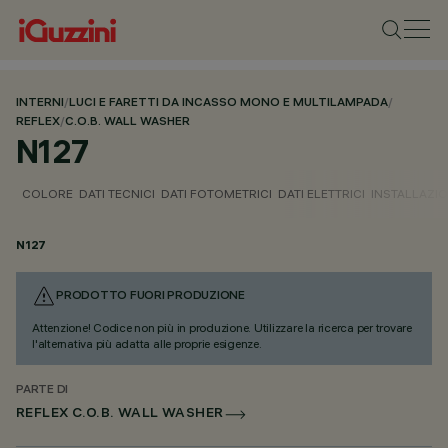
INTERNI
/
LUCI E FARETTI DA INCASSO MONO E MULTILAMPADA
/
REFLEX
/
C.O.B. WALL WASHER
N127
COLORE
DATI TECNICI
DATI FOTOMETRICI
DATI ELETTRICI
INSTALLAZI
N127
PRODOTTO FUORI PRODUZIONE
Attenzione! Codice non più in produzione. Utilizzare la ricerca per trovare
l'alternativa più adatta alle proprie esigenze.
PARTE DI
REFLEX C.O.B. WALL WASHER