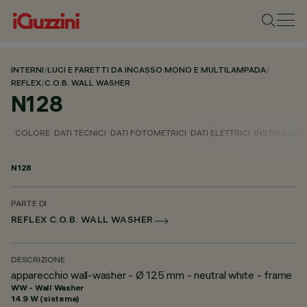
INTERNI
/
LUCI E FARETTI DA INCASSO MONO E MULTILAMPADA
/
REFLEX
/
C.O.B. WALL WASHER
N128
COLORE
DATI TECNICI
DATI FOTOMETRICI
DATI ELETTRICI
INSTALLAZI
N128
PARTE DI
REFLEX C.O.B. WALL WASHER
DESCRIZIONE
apparecchio wall-washer - Ø 125 mm - neutral white - frame
WW - Wall Washer
14.9 W (sistema)