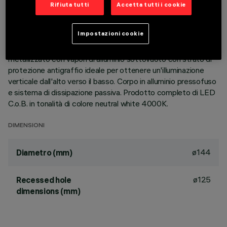
Rifiuta tutti
Accetta tutti i cookie
DESCRIZIONE
Apparecchio rotondo wall-washer ad incasso finalizzato
Impostazioni cookie
all'utilizzo di lampada LED con tecnoclogia C.o.B. Versione
con falda per installazione ad appoggio. Riflettore
metallizzato con vapori di alluminio sottovuoto con strato di
protezione antigraffio ideale per ottenere un'illuminazione
verticale dall'alto verso il basso. Corpo in alluminio pressofuso
e sistema di dissipazione passiva. Prodotto completo di LED
C.o.B. in tonalità di colore neutral white 4000K.
DIMENSIONI
ø144
Diametro (mm)
ø125
Recessed hole
dimensions (mm)