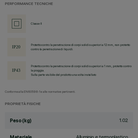
PERFORMANCE TECNICHE
Classe II
Protetto contro la penetrazione di corpi solidi superiori a 12 mm, non protetto
contro la penetrazione di liquidi.
Protetto contro la penetrazione di corpi solidi superiori a 1 mm, protetto contro
la pioggia.
Sulla parte visibile del prodotto una volta installato
Conforme alla EN60598-1 e alle normative pertinenti.
PROPRIETÀ FISICHE
1.02
Peso (kg)
Alluminio e termoplastico
Materiale