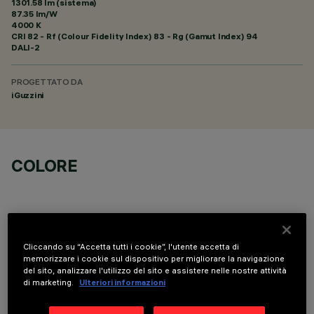
1301.58 lm (sistema)
87.35 lm/W
4000 K
CRI
82
- Rf (Colour Fidelity Index) 83 - Rg (Gamut Index) 94
DALI-2
PROGETTATO DA
iGuzzini
COLORE
Cliccando su “Accetta tutti i cookie”, l'utente accetta di
memorizzare i cookie sul dispositivo per migliorare la navigazione
DATI TECNICI
del sito, analizzare l'utilizzo del sito e assistere nelle nostre attività
di marketing.
Ulteriori informazioni
ULTIMO AGGIORNAMENTO: 05/08/2026