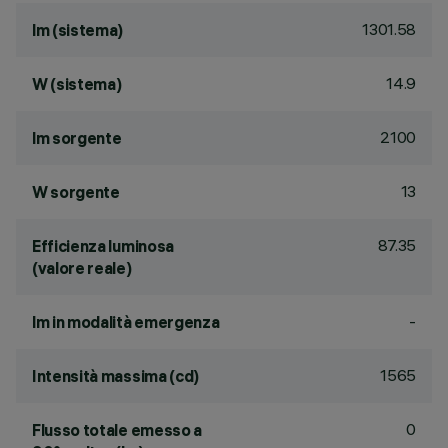
1301.58
lm (sistema)
14.9
W (sistema)
2100
lm sorgente
13
W sorgente
87.35
Efficienza luminosa
(valore reale)
-
lm in modalità emergenza
1565
Intensità massima (cd)
0
Flusso totale emesso a