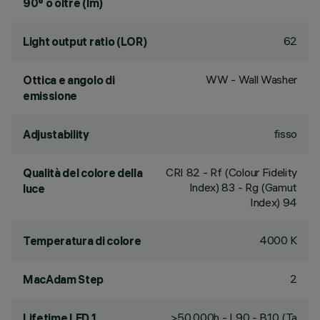
90° o oltre (lm)
62
Light output ratio (LOR)
WW - Wall Washer
Ottica e angolo di
emissione
fisso
Adjustability
CRI
82
- Rf (Colour Fidelity
Qualità del colore della
Index) 83 - Rg (Gamut
luce
Index) 94
4000 K
Temperatura di colore
2
MacAdam Step
>50,000h - L90 - B10 (Ta
Lifetime LED 1