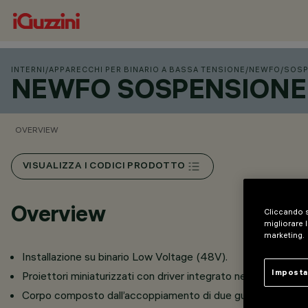
INTERNI
/
APPARECCHI PER BINARIO A BASSA TENSIONE
/
NEWFO
/
SOSP
NEWFO SOSPENSIONE 
OVERVIEW
VISUALIZZA I CODICI PRODOTTO
Overview
Cliccando s
migliorare l
marketing.
Installazione su binario Low Voltage (48V).
Imposta
Proiettori miniaturizzati con driver integrato nell’adattator
Corpo composto dall’accoppiamento di due gusci in alluminio 