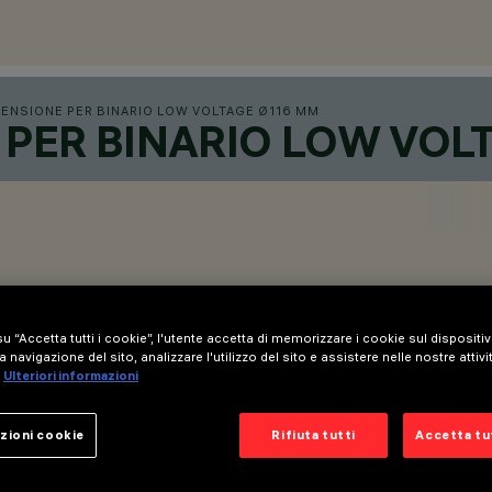
ENSIONE PER BINARIO LOW VOLTAGE Ø116 MM
PER BINARIO LOW VOL
u “Accetta tutti i cookie”, l'utente accetta di memorizzare i cookie sul dispositi
a navigazione del sito, analizzare l'utilizzo del sito e assistere nelle nostre attivi
Ulteriori informazioni
zioni cookie
Rifiuta tutti
Accetta tut
e intrack. LED CoB a elevato indice di resa cromatica.
pressofuso verniciato, staffa di connessione al binario in zama 