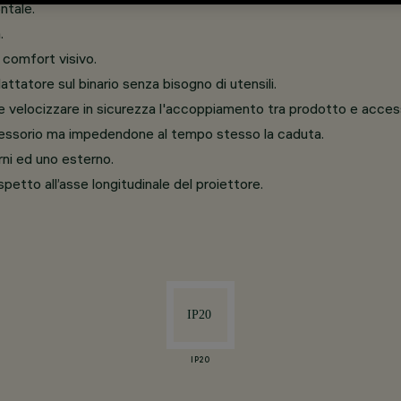
ntale.
.
 comfort visivo.
ttatore sul binario senza bisogno di utensili.
 velocizzare in sicurezza l'accoppiamento tra prodotto e access
essorio ma impedendone al tempo stesso la caduta.
rni ed uno esterno.
ispetto all’asse longitudinale del proiettore.
IP20