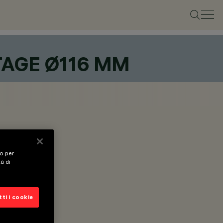
TAGE Ø116 MM
vo per
tà di
ti i cookie
verniciata.