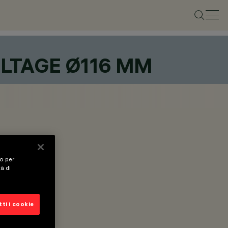
LTAGE Ø116 MM
vo per
tà di
ti i cookie