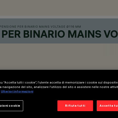
PENSIONE PER BINARIO MAINS VOLTAGE Ø116 MM
PER BINARIO MAINS VO
u “Accetta tutti i cookie”, l'utente accetta di memorizzare i cookie sul dispositi
a navigazione del sito, analizzare l'utilizzo del sito e assistere nelle nostre attivi
Ulteriori informazioni
intrack.
zioni cookie
Rifiuta tutti
Accetta tut