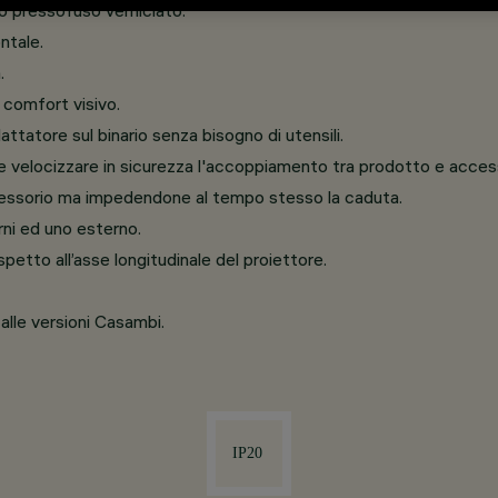
o pressofuso verniciato.
ntale.
.
 comfort visivo.
ttatore sul binario senza bisogno di utensili.
 velocizzare in sicurezza l'accoppiamento tra prodotto e access
essorio ma impedendone al tempo stesso la caduta.
rni ed uno esterno.
ispetto all’asse longitudinale del proiettore.
 alle versioni Casambi.