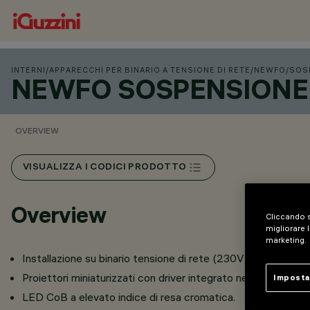
INTERNI
/
APPARECCHI PER BINARIO A TENSIONE DI RETE
/
NEWFO
/
SOS
NEWFO SOSPENSIONE 
OVERVIEW
VISUALIZZA I CODICI PRODOTTO
Overview
Cliccando s
migliorare l
marketing.
Installazione su binario tensione di rete (230V).
Proiettori miniaturizzati con driver integrato nell’adattatore 
Imposta
LED CoB a elevato indice di resa cromatica.