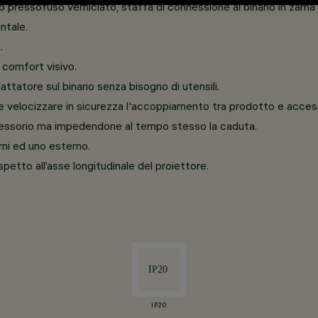
pressofuso verniciato, staffa di connessione al binario in zama 
ntale.
.
 comfort visivo.
ttatore sul binario senza bisogno di utensili.
 velocizzare in sicurezza l'accoppiamento tra prodotto e access
essorio ma impedendone al tempo stesso la caduta.
rni ed uno esterno.
ispetto all’asse longitudinale del proiettore.
IP20