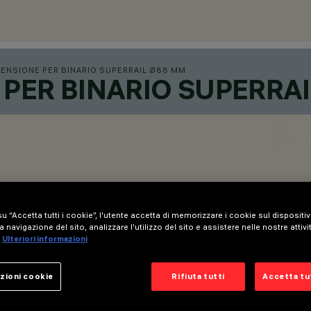
ENSIONE PER BINARIO SUPERRAIL Ø88 MM
PER BINARIO SUPERRA
u “Accetta tutti i cookie”, l'utente accetta di memorizzare i cookie sul dispositi
a navigazione del sito, analizzare l'utilizzo del sito e assistere nelle nostre attivi
Ulteriori informazioni
intrack.
zioni cookie
Rifiuta tutti
Accetta tut