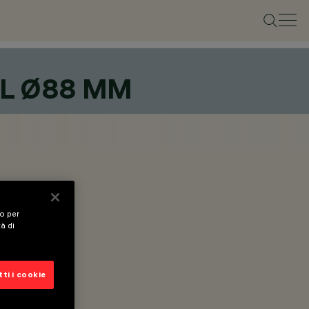
IL Ø88 MM
vo per
tà di
ti i cookie