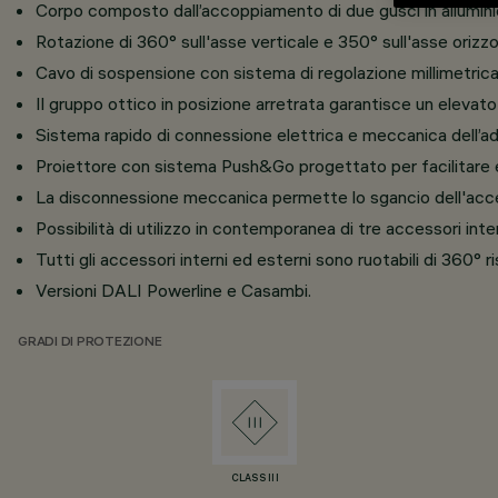
Corpo composto dall’accoppiamento di due gusci in alluminio 
Rotazione di 360° sull'asse verticale e 350° sull'asse orizzo
Cavo di sospensione con sistema di regolazione millimetrica
Il gruppo ottico in posizione arretrata garantisce un elevato
Sistema rapido di connessione elettrica e meccanica dell’ada
Proiettore con sistema Push&Go progettato per facilitare e
La disconnessione meccanica permette lo sgancio dell'acc
Possibilità di utilizzo in contemporanea di tre accessori inte
Tutti gli accessori interni ed esterni sono ruotabili di 360° r
Versioni DALI Powerline e Casambi.
GRADI DI PROTEZIONE
CLASS III