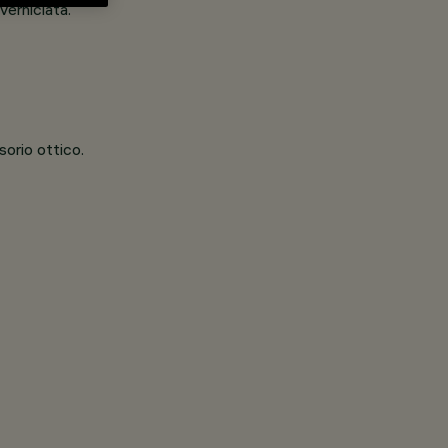
verniciata.
orio ottico.