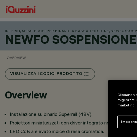
INTERNI
/
APPARECCHI PER BINARIO A BASSA TENSIONE
/
NEWFO
/
SOSP
NEWFO SOSPENSIONE 
OVERVIEW
VISUALIZZA I CODICI PRODOTTO
Overview
Cliccando s
migliorare l
marketing.
Installazione su binario Superrail (48V).
Proiettori miniaturizzati con driver integrato nell’adattatore 
Imposta
LED CoB a elevato indice di resa cromatica.