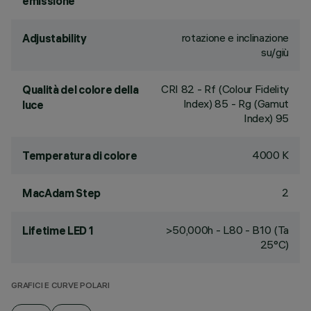
emissione
rotazione e inclinazione
Adjustability
su/giù
CRI
82
- Rf (Colour Fidelity
Qualità del colore della
Index) 85 - Rg (Gamut
luce
Index) 95
4000 K
Temperatura di colore
2
MacAdam Step
>50,000h - L80 - B10 (Ta
Lifetime LED 1
25°C)
GRAFICI E CURVE POLARI