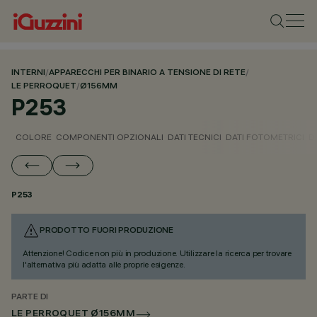
INTERNI
/
APPARECCHI PER BINARIO A TENSIONE DI RETE
/
LE PERROQUET
/
Ø156MM
P253
COLORE
COMPONENTI OPZIONALI
DATI TECNICI
DATI FOTOMETRICI
D
P253
PRODOTTO FUORI PRODUZIONE
Attenzione! Codice non più in produzione. Utilizzare la ricerca per trovare
l'alternativa più adatta alle proprie esigenze.
PARTE DI
LE PERROQUET Ø156MM