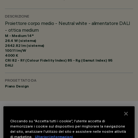
DESCRIZIONE
Proiettore corpo medio - Neutral white - alimentatore DALI
- ottica medium
M - Medium 14°
26.4 W (sistema)
2642.82 lm (sistema)
100.11 lm/W
4000 K
CRI
82
- Rf (Colour Fidelity Index) 85 - Rg (Gamut Index) 95
DALI
PROGETTATO DA
Piano Design
COLORE
Cliccando su “Accetta tutti i cookie”, l'utente accetta di
memorizzare i cookie sul dispositivo per migliorare la navigazione
del sito, analizzare l'utilizzo del sito e assistere nelle nostre attività
di marketing.
Ulteriori informazioni