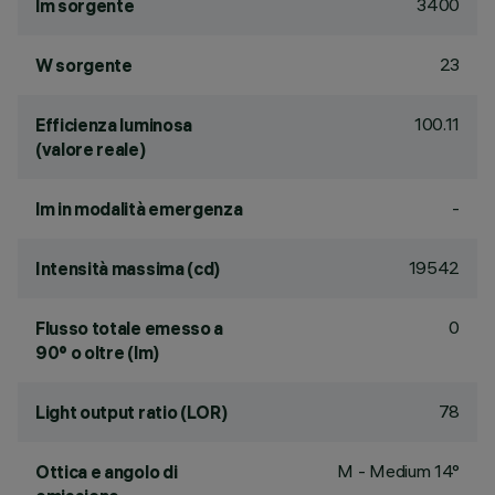
3400
lm sorgente
23
W sorgente
100.11
Efficienza luminosa
(valore reale)
-
lm in modalità emergenza
19542
Intensità massima (cd)
0
Flusso totale emesso a
90° o oltre (lm)
78
Light output ratio (LOR)
M - Medium 14°
Ottica e angolo di