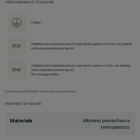
PERFORMANCE TECNICHE
Classe I
Protetto contro la penetrazione di corpi solidi superiori a 12 mm, non protetto
contro la penetrazione di liquidi.
Protetto contro la penetrazione di corpi solidi superiori a 1 mm, non protetto
contro la penetrazione di liquidi.
Per montaggio ottico
Conforme alla EN60598-1 e alle normative pertinenti.
PROPRIETÀ FISICHE
Alluminio pressofuso e
Materiale
termoplastico