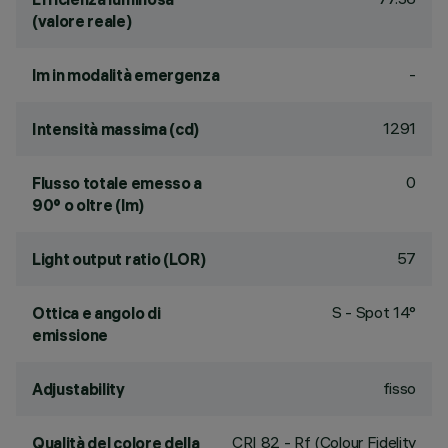
(valore reale)
-
lm in modalità emergenza
1291
Intensità massima (cd)
0
Flusso totale emesso a
90° o oltre (lm)
57
Light output ratio (LOR)
S - Spot 14°
Ottica e angolo di
emissione
fisso
Adjustability
CRI
82
- Rf (Colour Fidelity
Qualità del colore della