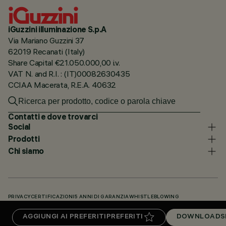
iGuzzini illuminazione S.p.A
Via Mariano Guzzini 37
62019 Recanati (Italy)
Share Capital €21.050.000,00 i.v.
VAT N. and R.I. : (IT)00082630435
CCIAA Macerata, R.E.A. 40632
Contatti e dove trovarci
Social
Prodotti
Chi siamo
PRIVACY
CERTIFICAZIONI
5 ANNI DI GARANZIA
WHISTLEBLOWING
COOKIE POLICY
DICHIARAZIONE DI ACCESSIBILITÀ
I NOSTRI CODICI
AGGIUNGI AI PREFERITI
PREFERITI
DOWNLOADS
KNOWLEDGE BASE (LOGIN NECESSARIO)
DOWNLOADS