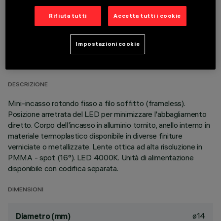
Rifiuta tutti
Accetta tutti i cookie
DATI TECNICI
Impostazioni cookie
ULTIMO AGGIORNAMENTO: 05/08/2026
DESCRIZIONE
Mini-incasso rotondo fisso a filo soffitto (frameless).
Posizione arretrata del LED per minimizzare l'abbagliamento
diretto. Corpo dell'incasso in alluminio tornito, anello interno in
materiale termoplastico disponibile in diverse finiture
verniciate o metallizzate. Lente ottica ad alta risoluzione in
PMMA - spot (16°). LED 4000K. Unità di alimentazione
disponibile con codifica separata.
DIMENSIONI
ø14
Diametro (mm)