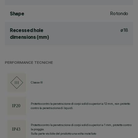
Rotondo
Shape
ø18
Recessed hole
dimensions (mm)
PERFORMANCE TECNICHE
Classe III
Protetto contro la penetrazione di corpi solidi superiori a 12 mm, non protetto
contro la penetrazione di liquidi.
Protetto contro la penetrazione di corpi solidi superiori a 1 mm, protetto contro
la pioggia.
Sulla parte visibile del prodotto una volta installato