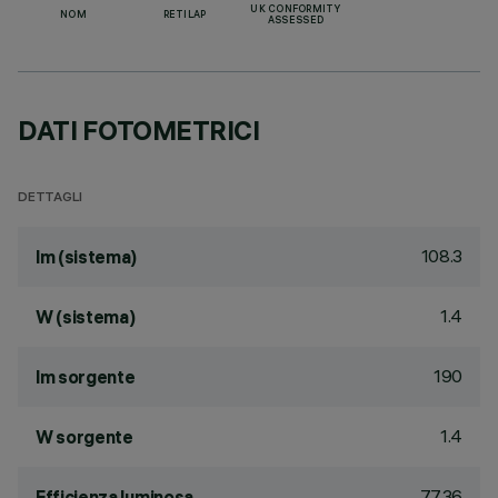
UK CONFORMITY
NOM
RETILAP
ASSESSED
DATI FOTOMETRICI
DETTAGLI
108.3
lm (sistema)
1.4
W (sistema)
190
lm sorgente
1.4
W sorgente
77.36
Efficienza luminosa