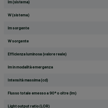
lm (sistema)
W (sistema)
lm sorgente
W sorgente
Efficienza luminosa (valore reale)
lm in modalità emergenza
Intensità massima (cd)
Flusso totale emesso a 90° o oltre (lm)
Light output ratio (LOR)