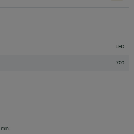
LED
700
5 mm.;