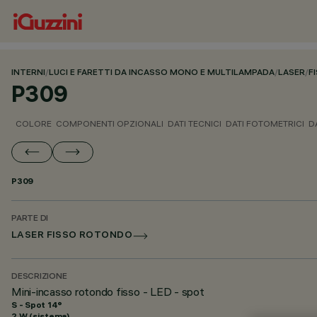
INTERNI
/
LUCI E FARETTI DA INCASSO MONO E MULTILAMPADA
/
LASER
/
F
P309
COLORE
COMPONENTI OPZIONALI
DATI TECNICI
DATI FOTOMETRICI
D
P309
PARTE DI
LASER FISSO ROTONDO
DESCRIZIONE
Mini-incasso rotondo fisso - LED - spot
S - Spot 14°
2 W (sistema)