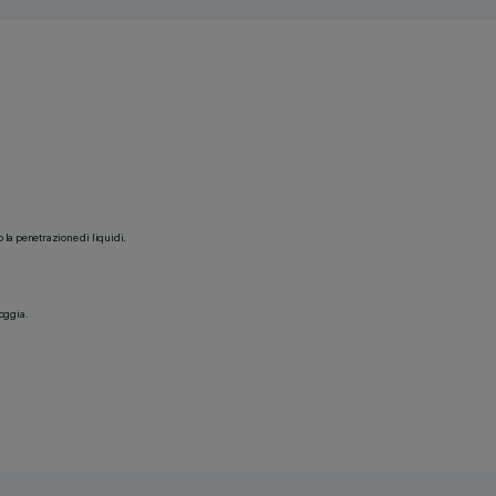
o la penetrazione di liquidi.
ioggia.