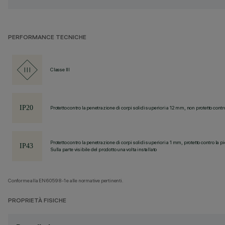
PERFORMANCE TECNICHE
Classe III
Protetto contro la penetrazione di corpi solidi superiori a 12 mm, non protetto contr
Protetto contro la penetrazione di corpi solidi superiori a 1 mm, protetto contro la p
Sulla parte visibile del prodotto una volta installato
Conforme alla EN60598-1 e alle normative pertinenti.
PROPRIETÀ FISICHE