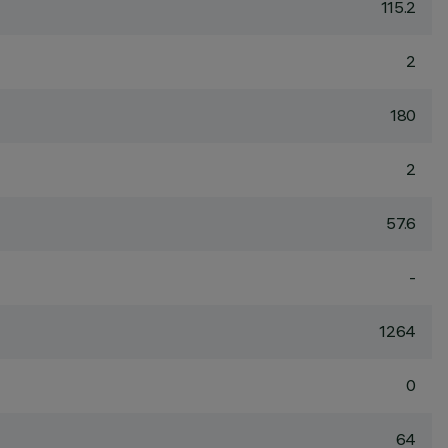
115.2
2
180
2
57.6
-
1264
0
64