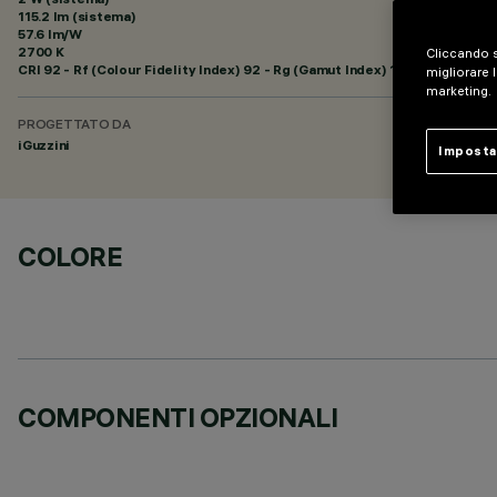
115.2 lm (sistema)
57.6 lm/W
2700 K
Cliccando s
CRI
92
- Rf (Colour Fidelity Index) 92 - Rg (Gamut Index) 102
migliorare l
marketing.
PROGETTATO DA
iGuzzini
Imposta
COLORE
COMPONENTI OPZIONALI