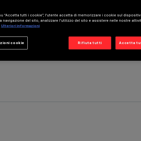
u “Accetta tutti i cookie”, l'utente accetta di memorizzare i cookie sul dispositi
a navigazione del sito, analizzare l'utilizzo del sito e assistere nelle nostre attivi
Ulteriori informazioni
zioni cookie
Rifiuta tutti
Accetta tut