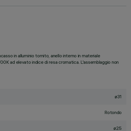
sso in alluminio tornito, anello interno in materiale
2700K ad elevato indice di resa cromatica. L'assemblaggio non
ø31
Rotondo
ø25