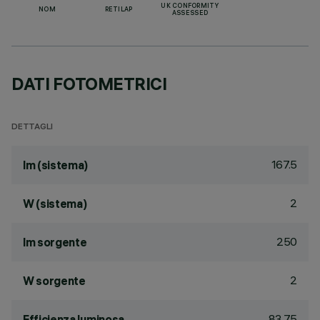
UK CONFORMITY
NOM
RETILAP
ASSESSED
DATI FOTOMETRICI
DETTAGLI
167.5
lm (sistema)
2
W (sistema)
250
lm sorgente
2
W sorgente
83.75
Efficienza luminosa