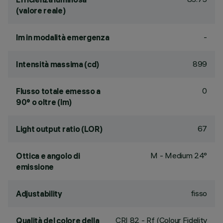
(valore reale)
-
lm in modalità emergenza
899
Intensità massima (cd)
0
Flusso totale emesso a
90° o oltre (lm)
67
Light output ratio (LOR)
M - Medium 24°
Ottica e angolo di
emissione
fisso
Adjustability
CRI
82
- Rf (Colour Fidelity
Qualità del colore della