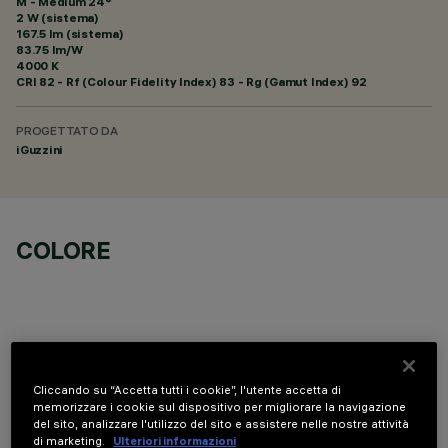
M - Medium 24°
2 W (sistema)
167.5 lm (sistema)
83.75 lm/W
4000 K
CRI
82
- Rf (Colour Fidelity Index) 83 - Rg (Gamut Index) 92
PROGETTATO DA
iGuzzini
COLORE
COMPONENTI OPZIONALI
Cliccando su “Accetta tutti i cookie”, l'utente accetta di
memorizzare i cookie sul dispositivo per migliorare la navigazione
del sito, analizzare l'utilizzo del sito e assistere nelle nostre attività
di marketing.
Ulteriori informazioni