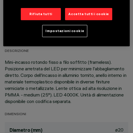
Rifiuta tutti
Accetta tutti i cookie
DATI TECNICI
Impostazioni cookie
ULTIMO AGGIORNAMENTO: 05/08/2026
DESCRIZIONE
Mini-incasso rotondo fisso a filo soffitto (frameless).
Posizione arretrata del LED per minimizzare l'abbagliamento
diretto. Corpo dell'incasso in alluminio tornito, anello interno in
materiale termoplastico disponibile in diverse finiture
verniciate o metallizzate. Lente ottica ad alta risoluzione in
PMMA - medium (25°). LED 4000K. Unità di alimentazione
disponibile con codifica separata.
DIMENSIONI
ø20
Diametro (mm)