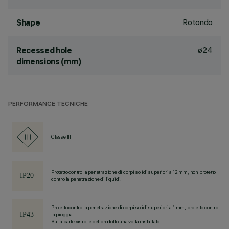
Rotondo
Shape
ø24
Recessed hole
dimensions (mm)
PERFORMANCE TECNICHE
Classe III
Protetto contro la penetrazione di corpi solidi superiori a 12 mm, non protetto
contro la penetrazione di liquidi.
Protetto contro la penetrazione di corpi solidi superiori a 1 mm, protetto contro
la pioggia.
Sulla parte visibile del prodotto una volta installato