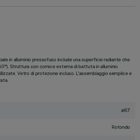
pale in alluminio pressofuso include una superficie radiante che
40°). Struttura con cornice esterna di battuta in alluminio
tallizzate. Vetro di protezione incluso. L'assemblaggio semplice e
rata.
ø67
Rotondo