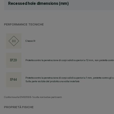
Recessed hole dimensions (mm)
PERFORMANCE TECNICHE
Classe III
Protetto contro la penetrazione di corpi solidi superiori a 12 mm, non protetto contr
Protetto contro la penetrazione di corpi solidi superiori a 1 mm, protetto contro gli 
Sulla parte visibile del prodotto una volta installato
Conforme alla EN60598-1 e alle normative pertinenti.
PROPRIETÀ FISICHE