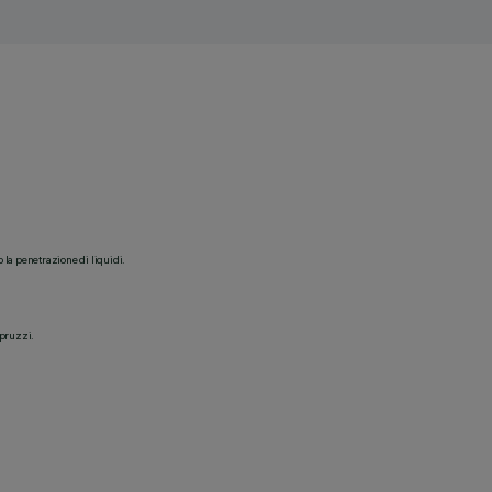
o la penetrazione di liquidi.
spruzzi.