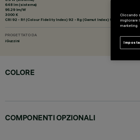
648 lm (sistema)
95.29 lm/W
3000 K
Cliccando s
CRI
92
- Rf (Colour Fidelity Index) 92 - Rg (Gamut Index) 99
migliorare l
marketing.
PROGETTATO DA
iGuzzini
Imposta
COLORE
COMPONENTI OPZIONALI