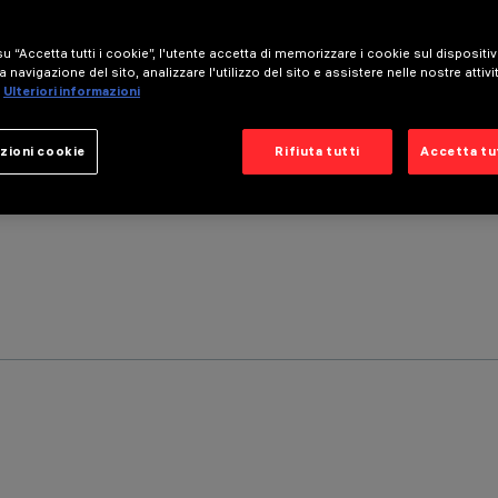
u “Accetta tutti i cookie”, l'utente accetta di memorizzare i cookie sul dispositi
a navigazione del sito, analizzare l'utilizzo del sito e assistere nelle nostre attivi
Ulteriori informazioni
zioni cookie
Rifiuta tutti
Accetta tut