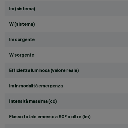
lm (sistema)
W (sistema)
lm sorgente
W sorgente
Efficienza luminosa (valore reale)
lm in modalità emergenza
Intensità massima (cd)
Flusso totale emesso a 90° o oltre (lm)