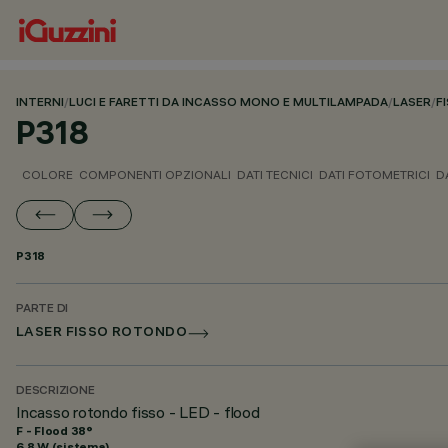
INTERNI
/
LUCI E FARETTI DA INCASSO MONO E MULTILAMPADA
/
LASER
/
F
P318
COLORE
COMPONENTI OPZIONALI
DATI TECNICI
DATI FOTOMETRICI
D
P318
PARTE DI
LASER FISSO ROTONDO
DESCRIZIONE
Incasso rotondo fisso - LED - flood
F - Flood 38°
6.8 W (sistema)