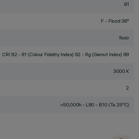
81
F - Flood 38°
fisso
CRI
92
- Rf (Colour Fidelity Index) 92 - Rg (Gamut Index) 99
3000 K
2
>50,000h - L90 - B10 (Ta 25°C)