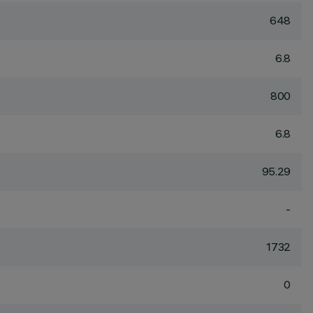
648
6.8
800
6.8
95.29
-
1732
0