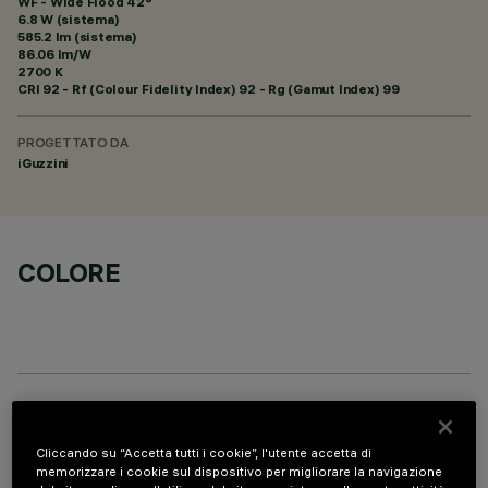
WF - Wide Flood 42°
6.8 W (sistema)
585.2 lm (sistema)
86.06 lm/W
2700 K
CRI
92
- Rf (Colour Fidelity Index) 92 - Rg (Gamut Index) 99
PROGETTATO DA
iGuzzini
COLORE
COMPONENTI OPZIONALI
Cliccando su “Accetta tutti i cookie”, l'utente accetta di
memorizzare i cookie sul dispositivo per migliorare la navigazione