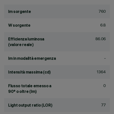
760
lm sorgente
6.8
W sorgente
86.06
Efficienza luminosa
(valore reale)
-
lm in modalità emergenza
1364
Intensità massima (cd)
0
Flusso totale emesso a
90° o oltre (lm)
77
Light output ratio (LOR)