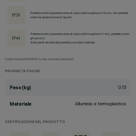
Protetto contro la penetrazione di corpi solidi superiori a 12 mm, non protetto
contro la penetrazione di liquidi.
Protetto contro la penetrazione di corpi solidi superiori a 1 mm, protetto contro
gli spruzzi.
Sulla parte visibile del prodotto una volta installato
Conforme alla EN60598-1 e alle normative pertinenti.
PROPRIETÀ FISICHE
0.13
Peso (kg)
Alluminio e termoplastico
Materiale
CERTIFICAZIONI DEL PRODOTTO