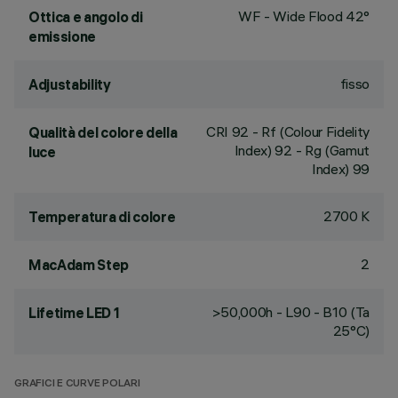
WF - Wide Flood 42°
Ottica e angolo di
emissione
fisso
Adjustability
CRI
92
- Rf (Colour Fidelity
Qualità del colore della
Index) 92 - Rg (Gamut
luce
Index) 99
2700 K
Temperatura di colore
2
MacAdam Step
>50,000h - L90 - B10 (Ta
Lifetime LED 1
25°C)
GRAFICI E CURVE POLARI