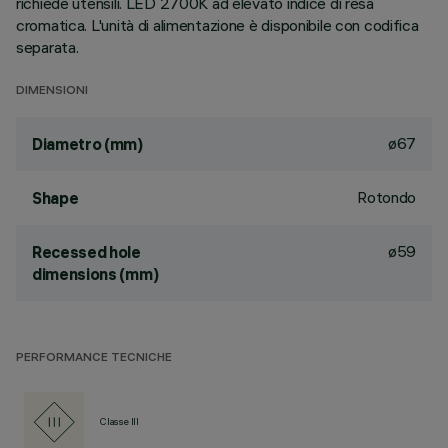
richiede utensili. LED 2700K ad elevato indice di resa
cromatica. L'unità di alimentazione è disponibile con codifica
separata.
DIMENSIONI
ø67
Diametro (mm)
Rotondo
Shape
ø59
Recessed hole
dimensions (mm)
PERFORMANCE TECNICHE
Classe III