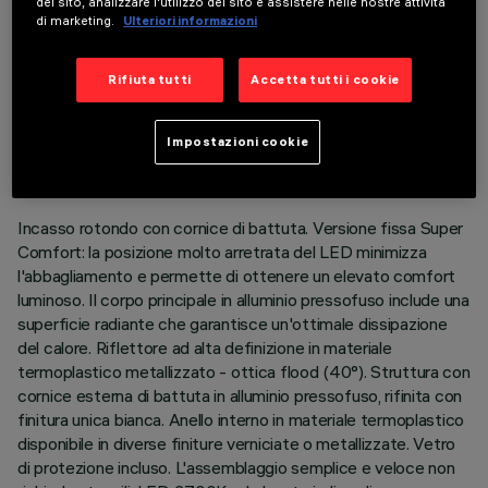
del sito, analizzare l'utilizzo del sito e assistere nelle nostre attività
di marketing.
Ulteriori informazioni
Rifiuta tutti
Accetta tutti i cookie
DATI TECNICI
ULTIMO AGGIORNAMENTO: 07/08/2026
Impostazioni cookie
DESCRIZIONE
Incasso rotondo con cornice di battuta. Versione fissa Super
Comfort: la posizione molto arretrata del LED minimizza
l'abbagliamento e permette di ottenere un elevato comfort
luminoso. Il corpo principale in alluminio pressofuso include una
superficie radiante che garantisce un'ottimale dissipazione
del calore. Riflettore ad alta definizione in materiale
termoplastico metallizzato - ottica flood (40°). Struttura con
cornice esterna di battuta in alluminio pressofuso, rifinita con
finitura unica bianca. Anello interno in materiale termoplastico
disponibile in diverse finiture verniciate o metallizzate. Vetro
di protezione incluso. L'assemblaggio semplice e veloce non