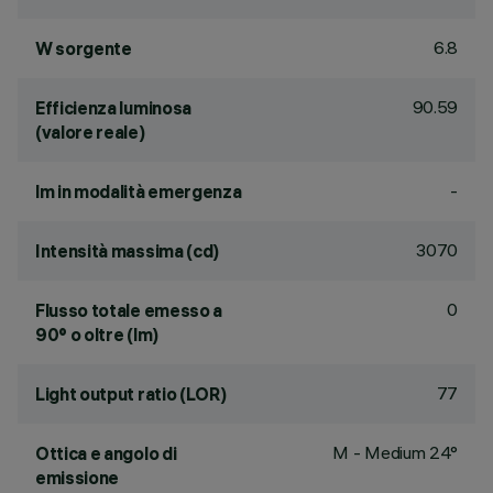
6.8
W sorgente
90.59
Efficienza luminosa
(valore reale)
-
lm in modalità emergenza
3070
Intensità massima (cd)
0
Flusso totale emesso a
90° o oltre (lm)
77
Light output ratio (LOR)
M - Medium 24°
Ottica e angolo di
emissione