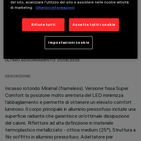
del sito, analizzare l'utilizzo del sito e assistere nelle nostre attività
COMPONENTI OPZIONALI
di marketing.
Ulteriori informazioni
Rifiuta tutti
Accetta tutti i cookie
Impostazioni cookie
DATI TECNICI
ULTIMO AGGIORNAMENTO: 01/08/2026
DESCRIZIONE
Incasso rotondo Minimal (frameless). Versione fissa Super
Comfort: la posizione molto arretrata del LED minimizza
l'abbagliamento e permette di ottenere un elevato comfort
luminoso. Il corpo principale in alluminio pressofuso include una
superficie radiante che garantisce un'ottimale dissipazione
del calore. Riflettore ad alta definizione in materiale
termoplastico metallizzato - ottica medium (25°). Struttura a
filo soffitto in alluminio pressofuso. Adattatore per