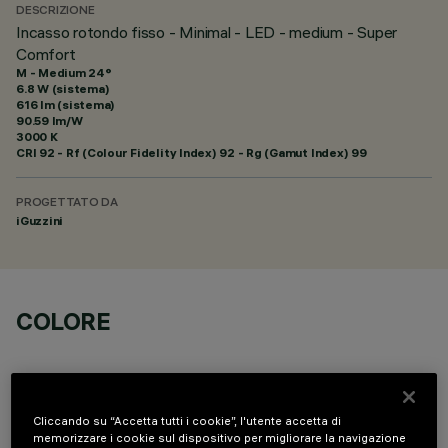
DESCRIZIONE
Incasso rotondo fisso - Minimal - LED - medium - Super
Comfort
M - Medium 24°
6.8 W (sistema)
616 lm (sistema)
90.59 lm/W
3000 K
CRI
92
- Rf (Colour Fidelity Index) 92 - Rg (Gamut Index) 99
PROGETTATO DA
iGuzzini
COLORE
Cliccando su “Accetta tutti i cookie”, l'utente accetta di
memorizzare i cookie sul dispositivo per migliorare la navigazione