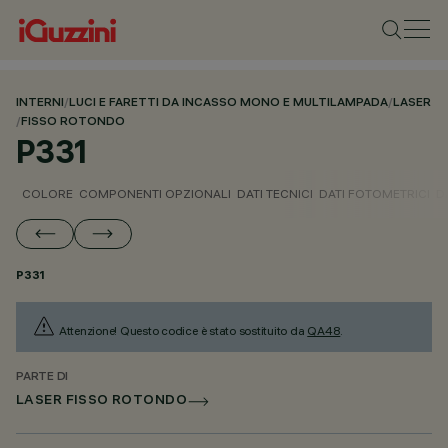
INTERNI
/
LUCI E FARETTI DA INCASSO MONO E MULTILAMPADA
/
LASER
/
FISSO ROTONDO
P331
COLORE
COMPONENTI OPZIONALI
DATI TECNICI
DATI FOTOMETRICI
D
P331
Attenzione! Questo codice è stato sostituito da
QA48
.
PARTE DI
LASER FISSO ROTONDO