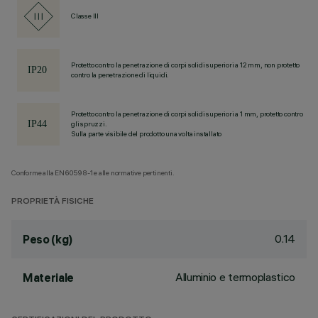
Classe III
Protetto contro la penetrazione di corpi solidi superiori a 12 mm, non protetto
contro la penetrazione di liquidi.
Protetto contro la penetrazione di corpi solidi superiori a 1 mm, protetto contro
gli spruzzi.
Sulla parte visibile del prodotto una volta installato
Conforme alla EN60598-1 e alle normative pertinenti.
PROPRIETÀ FISICHE
0.14
Peso (kg)
Alluminio e termoplastico
Materiale