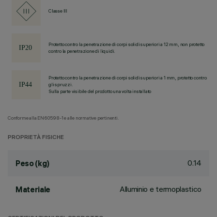
Classe III
Protetto contro la penetrazione di corpi solidi superiori a 12 mm, non protetto
contro la penetrazione di liquidi.
Protetto contro la penetrazione di corpi solidi superiori a 1 mm, protetto contro
gli spruzzi.
Sulla parte visibile del prodotto una volta installato
Conforme alla EN60598-1 e alle normative pertinenti.
PROPRIETÀ FISICHE
0.14
Peso (kg)
Alluminio e termoplastico
Materiale