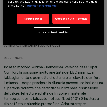
del sito, analizzare l'utilizzo del sito e assistere nelle nostre attività
COMPONENTI OPZIONALI
di marketing.
Ulteriori informazioni
Rifiuta tutti
Accetta tutti i cookie
Impostazioni cookie
DATI TECNICI
ULTIMO AGGIORNAMENTO: 01/08/2026
DESCRIZIONE
Incasso rotondo Minimal (frameless). Versione fissa Super
Comfort: la posizione molto arretrata del LED minimizza
l'abbagliamento e permette di ottenere un elevato comfort
luminoso. Il corpo principale in alluminio pressofuso include una
superficie radiante che garantisce un'ottimale dissipazione
del calore. Riflettore ad alta definizione in materiale
termoplastico metallizzato - ottica flood (40°). Struttura a
filo soffitto in alluminio pressofuso. Adattatore per