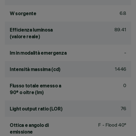
6.8
W sorgente
89.41
Efficienza luminosa
(valore reale)
-
lm in modalità emergenza
1446
Intensità massima (cd)
0
Flusso totale emesso a
90° o oltre (lm)
76
Light output ratio (LOR)
F - Flood 40°
Ottica e angolo di
emissione