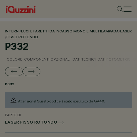
INTERNI
/
LUCI E FARETTI DA INCASSO MONO E MULTILAMPADA
/
LASER
/
FISSO ROTONDO
P332
COLORE
COMPONENTI OPZIONALI
DATI TECNICI
DATI FOTOMETRICI
D
P332
Attenzione! Questo codice è stato sostituito da
QA49
.
PARTE DI
LASER FISSO ROTONDO