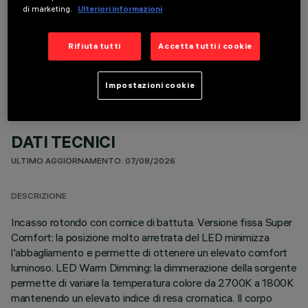
di marketing.
Ulteriori informazioni
COMPONENTI OPZIONALI
Rifiuta tutti
Accetta tutti i cookie
Impostazioni cookie
DATI TECNICI
ULTIMO AGGIORNAMENTO: 07/08/2026
DESCRIZIONE
Incasso rotondo con cornice di battuta. Versione fissa Super
Comfort: la posizione molto arretrata del LED minimizza
l'abbagliamento e permette di ottenere un elevato comfort
luminoso. LED Warm Dimming: la dimmerazione della sorgente
permette di variare la temperatura colore da 2700K a 1800K
mantenendo un elevato indice di resa cromatica. Il corpo