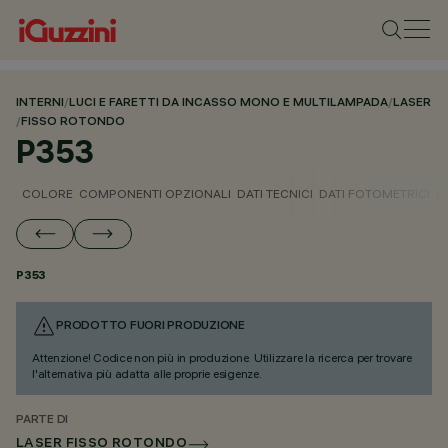
INTERNI
/
LUCI E FARETTI DA INCASSO MONO E MULTILAMPADA
/
LASER
/
FISSO ROTONDO
P353
COLORE
COMPONENTI OPZIONALI
DATI TECNICI
DATI FOTOMETRICI
D
P353
PRODOTTO FUORI PRODUZIONE
Attenzione! Codice non più in produzione. Utilizzare la ricerca per trovare
l'alternativa più adatta alle proprie esigenze.
PARTE DI
LASER FISSO ROTONDO