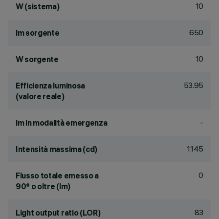
10
W (sistema)
650
lm sorgente
10
W sorgente
53.95
Efficienza luminosa
(valore reale)
-
lm in modalità emergenza
1145
Intensità massima (cd)
0
Flusso totale emesso a
90° o oltre (lm)
83
Light output ratio (LOR)