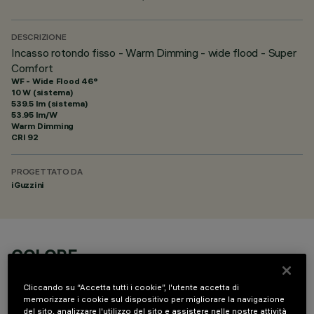
DESCRIZIONE
Incasso rotondo fisso - Warm Dimming - wide flood - Super
Comfort
WF - Wide Flood 46°
10 W (sistema)
539.5 lm (sistema)
53.95 lm/W
Warm Dimming
CRI
92
PROGETTATO DA
iGuzzini
COLORE
Cliccando su “Accetta tutti i cookie”, l'utente accetta di
memorizzare i cookie sul dispositivo per migliorare la navigazione
del sito, analizzare l'utilizzo del sito e assistere nelle nostre attività