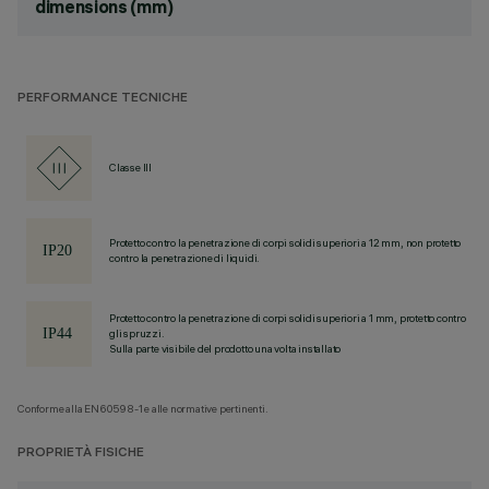
dimensions (mm)
PERFORMANCE TECNICHE
Classe III
Protetto contro la penetrazione di corpi solidi superiori a 12 mm, non protetto
contro la penetrazione di liquidi.
Protetto contro la penetrazione di corpi solidi superiori a 1 mm, protetto contro
gli spruzzi.
Sulla parte visibile del prodotto una volta installato
Conforme alla EN60598-1 e alle normative pertinenti.
PROPRIETÀ FISICHE