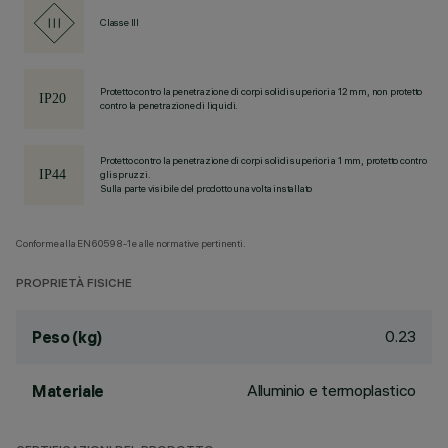
Classe III
Protetto contro la penetrazione di corpi solidi superiori a 12 mm, non protetto
contro la penetrazione di liquidi.
Protetto contro la penetrazione di corpi solidi superiori a 1 mm, protetto contro
gli spruzzi.
Sulla parte visibile del prodotto una volta installato
Conforme alla EN60598-1 e alle normative pertinenti.
PROPRIETÀ FISICHE
0.23
Peso (kg)
Alluminio e termoplastico
Materiale