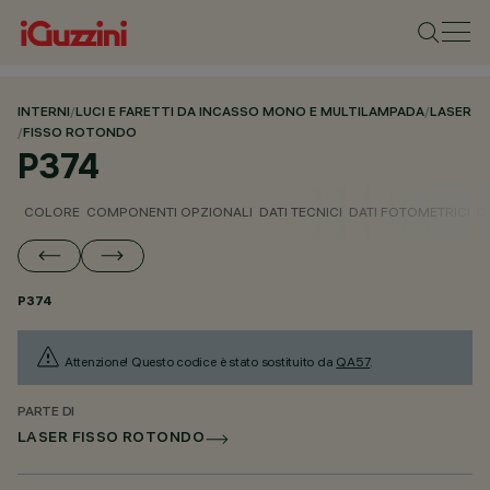
INTERNI
/
LUCI E FARETTI DA INCASSO MONO E MULTILAMPADA
/
LASER
/
FISSO ROTONDO
P374
COLORE
COMPONENTI OPZIONALI
DATI TECNICI
DATI FOTOMETRICI
D
P374
Attenzione! Questo codice è stato sostituito da
QA57
.
PARTE DI
LASER FISSO ROTONDO