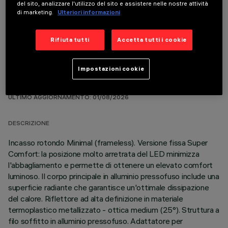
del sito, analizzare l'utilizzo del sito e assistere nelle nostre attività
COMPONENTI OPZIONALI
di marketing.
Ulteriori informazioni
Rifiuta tutti
Accetta tutti i cookie
Impostazioni cookie
DATI TECNICI
ULTIMO AGGIORNAMENTO: 01/08/2026
DESCRIZIONE
Incasso rotondo Minimal (frameless). Versione fissa Super
Comfort: la posizione molto arretrata del LED minimizza
l'abbagliamento e permette di ottenere un elevato comfort
luminoso. Il corpo principale in alluminio pressofuso include una
superficie radiante che garantisce un'ottimale dissipazione
del calore. Riflettore ad alta definizione in materiale
termoplastico metallizzato - ottica medium (25°). Struttura a
filo soffitto in alluminio pressofuso. Adattatore per