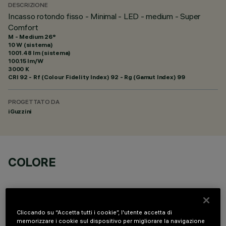
DESCRIZIONE
Incasso rotondo fisso - Minimal - LED - medium - Super
Comfort
M - Medium 26°
10 W (sistema)
1001.48 lm (sistema)
100.15 lm/W
3000 K
CRI
92
- Rf (Colour Fidelity Index) 92 - Rg (Gamut Index) 99
PROGETTATO DA
iGuzzini
COLORE
Cliccando su “Accetta tutti i cookie”, l'utente accetta di
memorizzare i cookie sul dispositivo per migliorare la navigazione