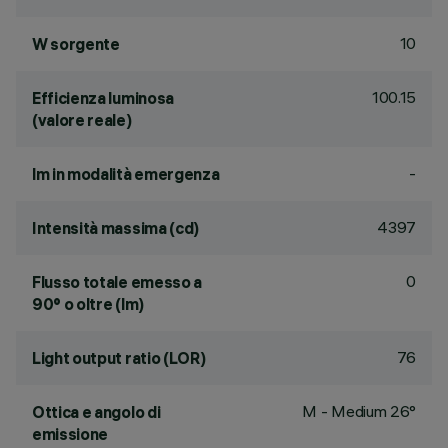
10
W sorgente
100.15
Efficienza luminosa
(valore reale)
-
lm in modalità emergenza
4397
Intensità massima (cd)
0
Flusso totale emesso a
90° o oltre (lm)
76
Light output ratio (LOR)
M - Medium 26°
Ottica e angolo di
emissione