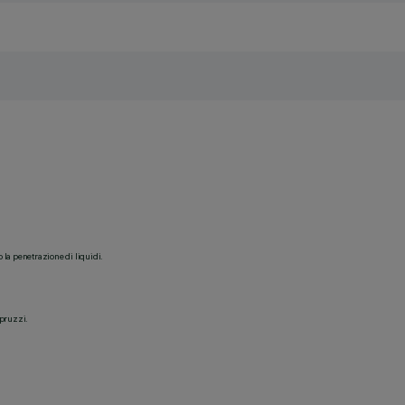
o la penetrazione di liquidi.
spruzzi.