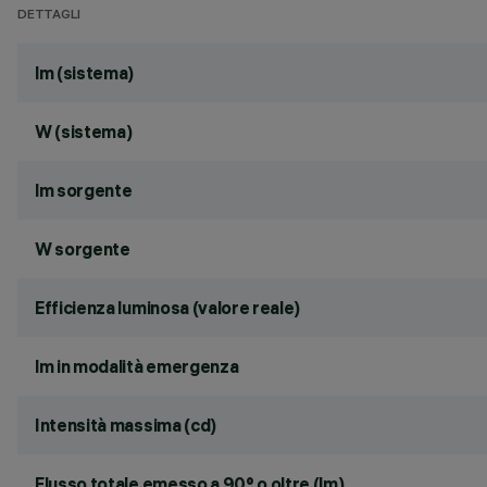
DETTAGLI
lm (sistema)
W (sistema)
lm sorgente
W sorgente
Efficienza luminosa (valore reale)
lm in modalità emergenza
Intensità massima (cd)
Flusso totale emesso a 90° o oltre (lm)