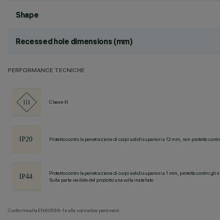
Shape
Recessed hole dimensions (mm)
PERFORMANCE TECNICHE
Classe III
Protetto contro la penetrazione di corpi solidi superiori a 12 mm, non protetto contr
Protetto contro la penetrazione di corpi solidi superiori a 1 mm, protetto contro gli 
Sulla parte visibile del prodotto una volta installato
Conforme alla EN60598-1 e alle normative pertinenti.