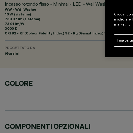
Incasso rotondo fisso - Minimal - LED - Wall Washer
WW - Wall Washer
10 W (sistema)
Cliccando s
739.07 lm (sistema)
migliorare l
73.91 lm/W
marketing.
3000 K
CRI
92
- Rf (Colour Fidelity Index) 92 - Rg (Gamut Index) 99
Imposta
PROGETTATO DA
iGuzzini
COLORE
COMPONENTI OPZIONALI