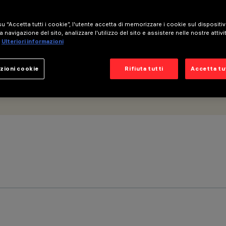
u “Accetta tutti i cookie”, l'utente accetta di memorizzare i cookie sul dispositi
a navigazione del sito, analizzare l'utilizzo del sito e assistere nelle nostre attivi
Ulteriori informazioni
zioni cookie
Rifiuta tutti
Accetta tut