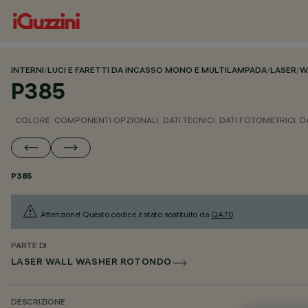
INTERNI
/
LUCI E FARETTI DA INCASSO MONO E MULTILAMPADA
/
LASER
/
W
P385
COLORE
COMPONENTI OPZIONALI
DATI TECNICI
DATI FOTOMETRICI
D
P385
Attenzione! Questo codice è stato sostituito da
QA70
.
PARTE DI
LASER WALL WASHER ROTONDO
DESCRIZIONE