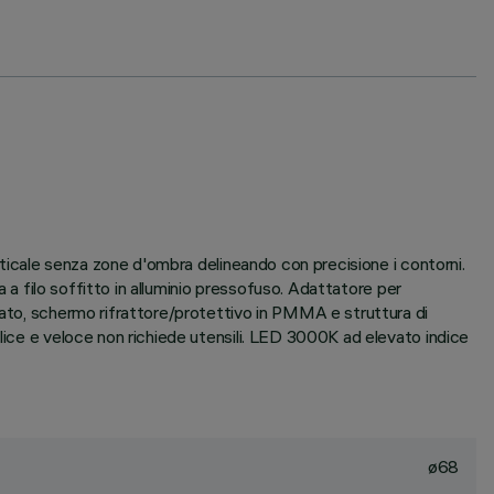
erticale senza zone d'ombra delineando con precisione i contorni.
a a filo soffitto in alluminio pressofuso. Adattatore per
zato, schermo rifrattore/protettivo in PMMA e struttura di
lice e veloce non richiede utensili. LED 3000K ad elevato indice
ø68