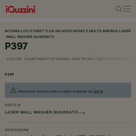
INTERNI
/
LUCI E FARETTI DA INCASSO MONO E MULTILAMPADA
/
LASER
/
WALL WASHER QUADRATO
P397
COLORE
COMPONENTI OPZIONALI
DATI TECNICI
DATI FOTOMETRICI
D
P397
Attenzione! Questo codice è stato sostituito da
QA78
.
PARTE DI
LASER WALL WASHER QUADRATO
DESCRIZIONE