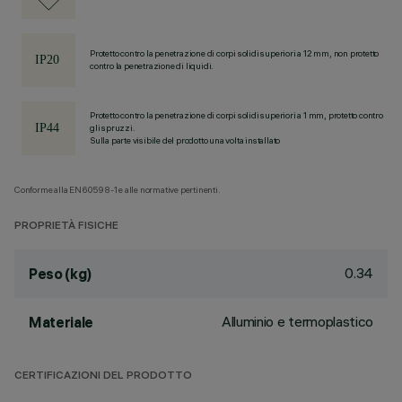
Protetto contro la penetrazione di corpi solidi superiori a 12 mm, non protetto
contro la penetrazione di liquidi.
Protetto contro la penetrazione di corpi solidi superiori a 1 mm, protetto contro
gli spruzzi.
Sulla parte visibile del prodotto una volta installato
Conforme alla EN60598-1 e alle normative pertinenti.
PROPRIETÀ FISICHE
0.34
Peso (kg)
Alluminio e termoplastico
Materiale
CERTIFICAZIONI DEL PRODOTTO