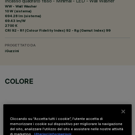
Incasso quadrato fisso - Minimal - LED - Wall Washer
WW - Wall Washer
10 W (sistema)
694.28 lm (sistema)
69.43 lm/W
2700 K
CRI
92
- Rf (Colour Fidelity Index) 92 - Rg (Gamut Index) 99
PROGETTATO DA
iGuzzini
COLORE
Cliccando su “Accetta tutti i cookie”, l'utente accetta di
COMPONENTI OPZIONALI
memorizzare i cookie sul dispositivo per migliorare la navigazione
del sito, analizzare l'utilizzo del sito e assistere nelle nostre attività
di marketing.
Ulteriori informazioni