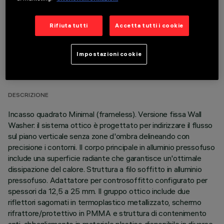
Rifiuta tutti
Accetta tutti i cookie
DATI TECNICI
Impostazioni cookie
ULTIMO AGGIORNAMENTO: 01/08/2026
DESCRIZIONE
Incasso quadrato Minimal (frameless). Versione fissa Wall
Washer: il sistema ottico è progettato per indirizzare il flusso
sul piano verticale senza zone d'ombra delineando con
precisione i contorni. Il corpo principale in alluminio pressofuso
include una superficie radiante che garantisce un'ottimale
dissipazione del calore. Struttura a filo soffitto in alluminio
pressofuso. Adattatore per controsoffitto configurato per
spessori da 12,5 a 25 mm. Il gruppo ottico include due
riflettori sagomati in termoplastico metallizzato, schermo
rifrattore/protettivo in PMMA e struttura di contenimento