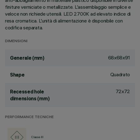
anti-abbagliamento in materiale plastico disponibile in diverse
finiture verniciate o metallizzate. L'assemblaggio semplice e
veloce non richiede utensili. LED 2700K ad elevato indice di
resa cromatica. L'unità di alimentazione è disponibile con
codifica separata.
DIMENSIONI
68x68x91
Generale (mm)
Quadrato
Shape
72x72
Recessed hole
dimensions (mm)
PERFORMANCE TECNICHE
Classe III