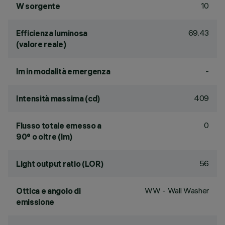
10
W sorgente
69.43
Efficienza luminosa
(valore reale)
-
lm in modalità emergenza
409
Intensità massima (cd)
0
Flusso totale emesso a
90° o oltre (lm)
56
Light output ratio (LOR)
WW - Wall Washer
Ottica e angolo di
emissione