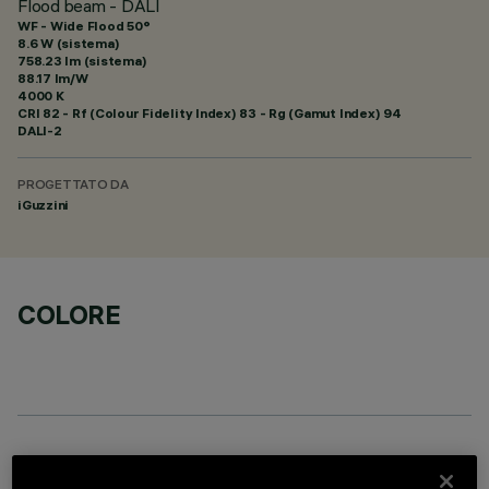
Flood beam - DALI
WF - Wide Flood 50°
8.6 W (sistema)
758.23 lm (sistema)
88.17 lm/W
4000 K
CRI
82
- Rf (Colour Fidelity Index) 83 - Rg (Gamut Index) 94
DALI-2
PROGETTATO DA
iGuzzini
COLORE
COMPONENTI OPZIONALI