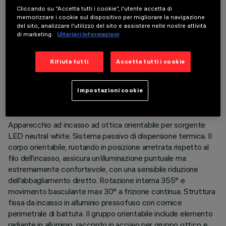
Cliccando su “Accetta tutti i cookie”, l'utente accetta di
memorizzare i cookie sul dispositivo per migliorare la navigazione
del sito, analizzare l'utilizzo del sito e assistere nelle nostre attività
di marketing.
Ulteriori informazioni
DATI TECNICI
Rifiuta tutti
Accetta tutti i cookie
ULTIMO AGGIORNAMENTO: 05/08/2026
Impostazioni cookie
DESCRIZIONE
Apparecchio ad incasso ad ottica orientabile per sorgente
LED neutral white. Sistema passivo di dispersione termica. Il
corpo orientabile, ruotando in posizione arretrata rispetto al
filo dell’incasso, assicura un’illuminazione puntuale ma
estremamente confortevole, con una sensibile riduzione
dell’abbagliamento diretto. Rotazione interna 355° e
movimento basculante max 30° a frizione continua. Struttura
fissa da incasso in alluminio pressofuso con cornice
perimetrale di battuta. Il gruppo orientabile include elemento
radiante in alluminio, raccordo in acciaio per gruppo ottico e