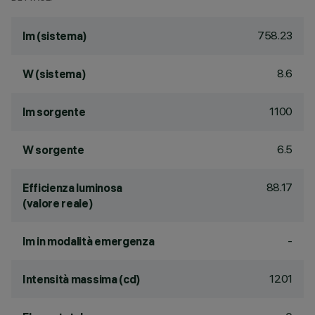
758.23
lm (sistema)
8.6
W (sistema)
1100
lm sorgente
6.5
W sorgente
88.17
Efficienza luminosa
(valore reale)
-
lm in modalità emergenza
1201
Intensità massima (cd)