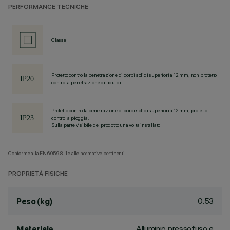
PERFORMANCE TECNICHE
Classe II
Protetto contro la penetrazione di corpi solidi superiori a 12 mm, non protetto
contro la penetrazione di liquidi.
Protetto contro la penetrazione di corpi solidi superiori a 12 mm, protetto
contro la pioggia.
Sulla parte visibile del prodotto una volta installato
Conforme alla EN60598-1 e alle normative pertinenti.
PROPRIETÀ FISICHE
0.53
Peso (kg)
Alluminio pressofuso e
Materiale