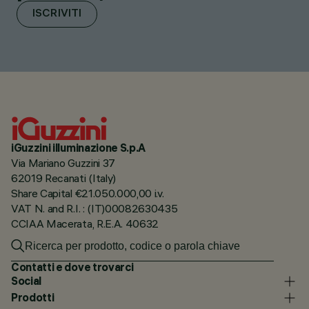
ISCRIVITI
iGuzzini illuminazione S.p.A
Via Mariano Guzzini 37
62019 Recanati (Italy)
Share Capital €21.050.000,00 i.v.
VAT N. and R.I. : (IT)00082630435
CCIAA Macerata, R.E.A. 40632
Contatti e dove trovarci
Social
Prodotti