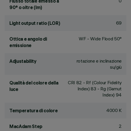
0
Flusso totale emesso a
90° o oltre (lm)
69
Light output ratio (LOR)
WF - Wide Flood 50°
Ottica e angolo di
emissione
rotazione e inclinazione
Adjustability
su/giù
CRI
82
- Rf (Colour Fidelity
Qualità del colore della
Index) 83 - Rg (Gamut
luce
Index) 94
4000 K
Temperatura di colore
2
MacAdam Step