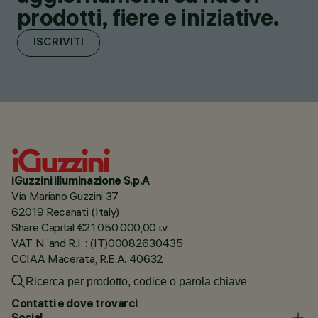
prodotti, fiere e iniziative.
ISCRIVITI
iGuzzini illuminazione S.p.A
Via Mariano Guzzini 37
62019 Recanati (Italy)
Share Capital €21.050.000,00 i.v.
VAT N. and R.I. : (IT)00082630435
CCIAA Macerata, R.E.A. 40632
Contatti e dove trovarci
Social