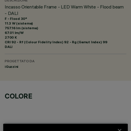
DESCRIZIONE
Incasso Orientabile Frame - LED Warm White - Flood beam
- DALI
F - Flood 30°
11.3 W (sistema)
757.16 lm (sistema)
67.01 lm/W
2700 K
CRI
92
- Rf (Colour Fidelity Index) 92 - Rg (Gamut Index) 99
DALI
PROGETTATO DA
iGuzzini
COLORE