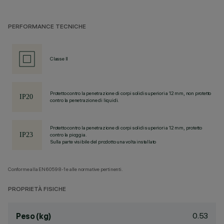
PERFORMANCE TECNICHE
Classe II
Protetto contro la penetrazione di corpi solidi superiori a 12 mm, non protetto
contro la penetrazione di liquidi.
Protetto contro la penetrazione di corpi solidi superiori a 12 mm, protetto
contro la pioggia.
Sulla parte visibile del prodotto una volta installato
Conforme alla EN60598-1 e alle normative pertinenti.
PROPRIETÀ FISICHE
0.53
Peso (kg)