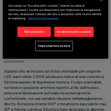
COMPONENTI OPZIONALI
Cliccando su “Accetta tutti i cookie”, l'utente accetta di
memorizzare i cookie sul dispositivo per migliorare la navigazione
del sito, analizzare l'utilizzo del sito e assistere nelle nostre attività
di marketing.
Ulteriori informazioni
Rifiuta tutti
Accetta tutti i cookie
DATI TECNICI
Impostazioni cookie
ULTIMO AGGIORNAMENTO: 07/08/2026
DESCRIZIONE
Apparecchio ad incasso ad ottica orientabile per sorgente
LED warm white 2700K ad elevato indice di resa cromatica.
Sistema passivo di dispersione termica. Il corpo orientabile,
ruotando in posizione arretrata rispetto al filo dell’incasso,
assicura un’illuminazione puntuale ma estremamente
confortevole, con una sensibile riduzione dell’abbagliamento
diretto. Rotazione interna 355° e movimento basculante max
30° a frizione continua. Struttura fissa da incasso in alluminio