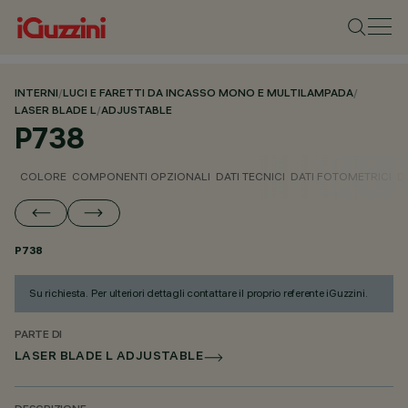
INTERNI
/
LUCI E FARETTI DA INCASSO MONO E MULTILAMPADA
/
LASER BLADE L
/
ADJUSTABLE
P738
COLORE
COMPONENTI OPZIONALI
DATI TECNICI
DATI FOTOMETRICI
D
P738
Su richiesta. Per ulteriori dettagli contattare il proprio referente iGuzzini.
PARTE DI
LASER BLADE L ADJUSTABLE