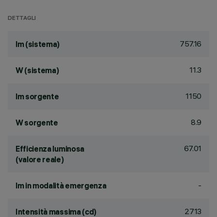
DETTAGLI
757.16
lm (sistema)
11.3
W (sistema)
1150
lm sorgente
8.9
W sorgente
67.01
Efficienza luminosa
(valore reale)
-
lm in modalità emergenza
2713
Intensità massima (cd)