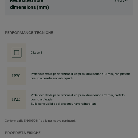
74x74
Recessed hole
dimensions (mm)
PERFORMANCE TECNICHE
Classe II
Protetto contro la penetrazione di corpi solidi superiori a 12 mm, non protetto
contro la penetrazione di liquidi.
Protetto contro la penetrazione di corpi solidi superiori a 12 mm, protetto
contro la pioggia.
Sulla parte visibile del prodotto una volta installato
Conforme alla EN60598-1 e alle normative pertinenti.
PROPRIETÀ FISICHE