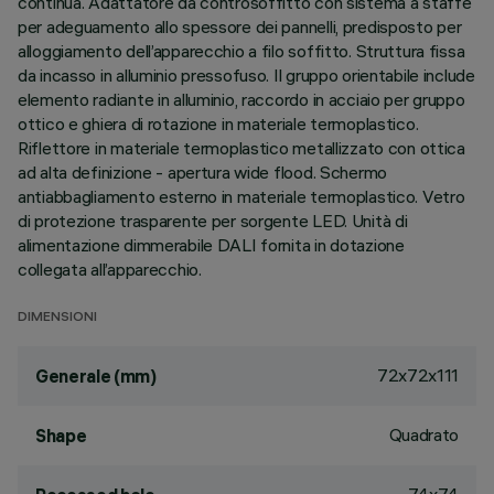
continua. Adattatore da controsoffitto con sistema a staffe
per adeguamento allo spessore dei pannelli, predisposto per
alloggiamento dell’apparecchio a filo soffitto. Struttura fissa
da incasso in alluminio pressofuso. Il gruppo orientabile include
elemento radiante in alluminio, raccordo in acciaio per gruppo
ottico e ghiera di rotazione in materiale termoplastico.
Riflettore in materiale termoplastico metallizzato con ottica
ad alta definizione - apertura wide flood. Schermo
antiabbagliamento esterno in materiale termoplastico. Vetro
di protezione trasparente per sorgente LED. Unità di
alimentazione dimmerabile DALI fornita in dotazione
collegata all’apparecchio.
DIMENSIONI
72x72x111
Generale (mm)
Quadrato
Shape