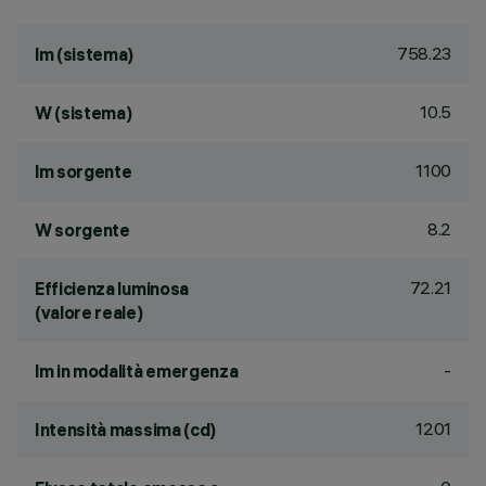
758.23
lm (sistema)
10.5
W (sistema)
1100
lm sorgente
8.2
W sorgente
72.21
Efficienza luminosa
(valore reale)
-
lm in modalità emergenza
1201
Intensità massima (cd)