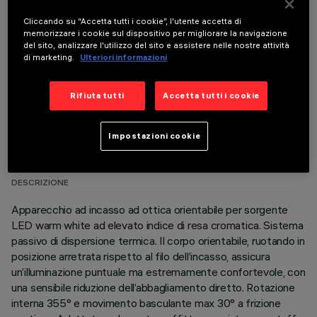
COMPONENTI OPZIONALI
Cliccando su “Accetta tutti i cookie”, l'utente accetta di
memorizzare i cookie sul dispositivo per migliorare la navigazione
del sito, analizzare l'utilizzo del sito e assistere nelle nostre attività
di marketing.
Ulteriori informazioni
Rifiuta tutti
Accetta tutti i cookie
DATI TECNICI
Impostazioni cookie
ULTIMO AGGIORNAMENTO: 01/08/2026
DESCRIZIONE
Apparecchio ad incasso ad ottica orientabile per sorgente
LED warm white ad elevato indice di resa cromatica. Sistema
passivo di dispersione termica. Il corpo orientabile, ruotando in
posizione arretrata rispetto al filo dell’incasso, assicura
un’illuminazione puntuale ma estremamente confortevole, con
una sensibile riduzione dell’abbagliamento diretto. Rotazione
interna 355° e movimento basculante max 30° a frizione