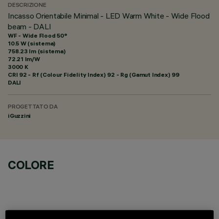
DESCRIZIONE
Incasso Orientabile Minimal - LED Warm White - Wide Flood
beam - DALI
WF - Wide Flood 50°
10.5 W (sistema)
758.23 lm (sistema)
72.21 lm/W
3000 K
CRI
92
- Rf (Colour Fidelity Index) 92 - Rg (Gamut Index) 99
DALI
PROGETTATO DA
iGuzzini
COLORE