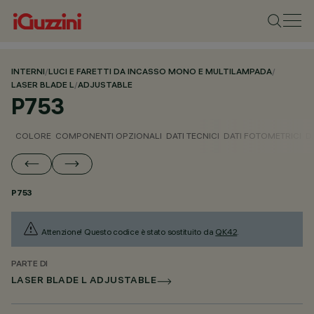
INTERNI
/
LUCI E FARETTI DA INCASSO MONO E MULTILAMPADA
/
LASER BLADE L
/
ADJUSTABLE
P753
COLORE
COMPONENTI OPZIONALI
DATI TECNICI
DATI FOTOMETRICI
D
P753
Attenzione! Questo codice è stato sostituito da
QK42
.
PARTE DI
LASER BLADE L ADJUSTABLE