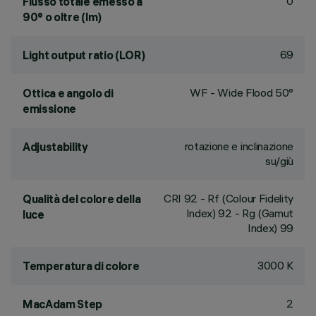
0
Flusso totale emesso a
90° o oltre (lm)
69
Light output ratio (LOR)
WF - Wide Flood 50°
Ottica e angolo di
emissione
rotazione e inclinazione
Adjustability
su/giù
CRI
92
- Rf (Colour Fidelity
Qualità del colore della
Index) 92 - Rg (Gamut
luce
Index) 99
3000 K
Temperatura di colore
2
MacAdam Step