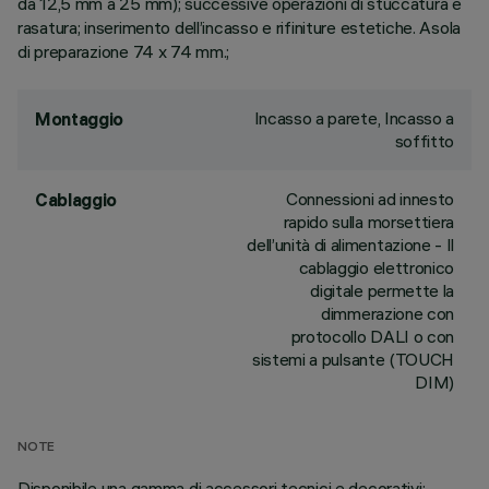
da 12,5 mm a 25 mm); successive operazioni di stuccatura e
rasatura; inserimento dell’incasso e rifiniture estetiche. Asola
di preparazione 74 x 74 mm.;
Incasso a parete, Incasso a
Montaggio
soffitto
Connessioni ad innesto
Cablaggio
rapido sulla morsettiera
dell’unità di alimentazione - Il
cablaggio elettronico
digitale permette la
dimmerazione con
protocollo DALI o con
sistemi a pulsante (TOUCH
DIM)
NOTE
Disponibile una gamma di accessori tecnici e decorativi;