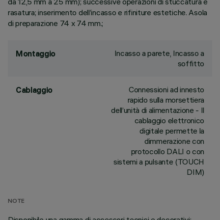
da 12,5 mm a 25 mm); successive operazioni di stuccatura e
rasatura; inserimento dell’incasso e rifiniture estetiche. Asola
di preparazione 74 x 74 mm.;
Incasso a parete, Incasso a
Montaggio
soffitto
Connessioni ad innesto
Cablaggio
rapido sulla morsettiera
dell’unità di alimentazione - Il
cablaggio elettronico
digitale permette la
dimmerazione con
protocollo DALI o con
sistemi a pulsante (TOUCH
DIM)
NOTE
Disponibile una gamma di accessori tecnici e decorativi;