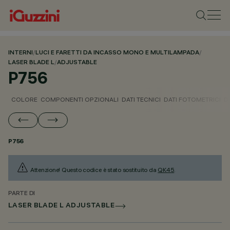
INTERNI
/
LUCI E FARETTI DA INCASSO MONO E MULTILAMPADA
/
LASER BLADE L
/
ADJUSTABLE
P756
COLORE
COMPONENTI OPZIONALI
DATI TECNICI
DATI FOTOMETRICI
D
P756
Attenzione! Questo codice è stato sostituito da
QK45
.
PARTE DI
LASER BLADE L ADJUSTABLE