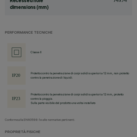
74x74
Recessed hole
dimensions (mm)
PERFORMANCE TECNICHE
Classe II
Protetto contro la penetrazione di corpi solidi superiori a 12 mm, non protetto
contro la penetrazione di liquidi.
Protetto contro la penetrazione di corpi solidi superiori a 12 mm, protetto
contro la pioggia.
Sulla parte visibile del prodotto una volta installato
Conforme alla EN60598-1 e alle normative pertinenti.
PROPRIETÀ FISICHE