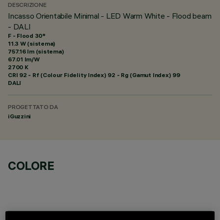
DESCRIZIONE
Incasso Orientabile Minimal - LED Warm White - Flood beam
- DALI
F - Flood 30°
11.3 W (sistema)
757.16 lm (sistema)
67.01 lm/W
2700 K
CRI
92
- Rf (Colour Fidelity Index) 92 - Rg (Gamut Index) 99
DALI
PROGETTATO DA
iGuzzini
COLORE