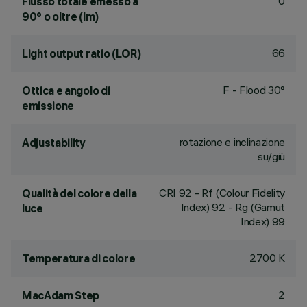
0
Flusso totale emesso a
90° o oltre (lm)
66
Light output ratio (LOR)
F - Flood 30°
Ottica e angolo di
emissione
rotazione e inclinazione
Adjustability
su/giù
CRI
92
- Rf (Colour Fidelity
Qualità del colore della
Index) 92 - Rg (Gamut
luce
Index) 99
2700 K
Temperatura di colore
2
MacAdam Step