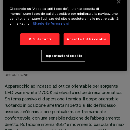
COMPONENTI OPZIONALI
Cliccando su “Accetta tutti i cookie”, l'utente accetta di
memorizzare i cookie sul dispositivo per migliorare la navigazione
del sito, analizzare l'utilizzo del sito e assistere nelle nostre attività
di marketing.
Ulteriori informazioni
Rifiuta tutti
Accetta tutti i cookie
DATI TECNICI
Impostazioni cookie
ULTIMO AGGIORNAMENTO: 01/08/2026
DESCRIZIONE
Apparecchio ad incasso ad ottica orientabile per sorgente
LED warm white 2700K ad elevato indice di resa cromatica.
Sistema passivo di dispersione termica. Il corpo orientabile,
ruotando in posizione arretrata rispetto al filo dell’incasso,
assicura un’illuminazione puntuale ma estremamente
confortevole, con una sensibile riduzione dell’abbagliamento
diretto. Rotazione interna 355° e movimento basculante max