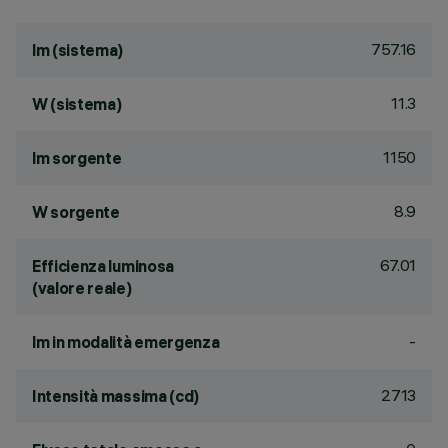
757.16
lm (sistema)
11.3
W (sistema)
1150
lm sorgente
8.9
W sorgente
67.01
Efficienza luminosa
(valore reale)
-
lm in modalità emergenza
2713
Intensità massima (cd)