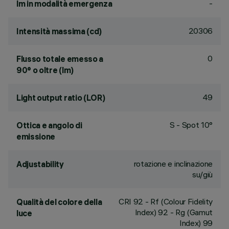
-
lm in modalità emergenza
20306
Intensità massima (cd)
0
Flusso totale emesso a
90° o oltre (lm)
49
Light output ratio (LOR)
S - Spot 10°
Ottica e angolo di
emissione
rotazione e inclinazione
Adjustability
su/giù
CRI
92
- Rf (Colour Fidelity
Qualità del colore della
Index) 92 - Rg (Gamut
luce
Index) 99