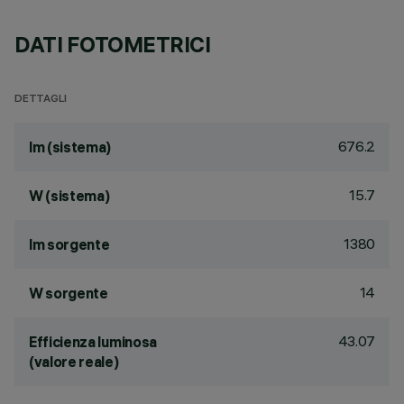
DATI FOTOMETRICI
DETTAGLI
676.2
lm (sistema)
15.7
W (sistema)
1380
lm sorgente
14
W sorgente
43.07
Efficienza luminosa
(valore reale)