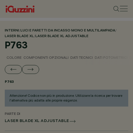
INTERNI
/
LUCI E FARETTI DA INCASSO MONO E MULTILAMPADA
/
LASER BLADE XL
/
LASER BLADE XL ADJUSTABLE
P763
COLORE
COMPONENTI OPZIONALI
DATI TECNICI
DATI FOTOMETRICI
D
P763
Attenzione! Codice non più in produzione. Utilizzare la ricerca per trovare
l'alternativa più adatta alle proprie esigenze.
PARTE DI
LASER BLADE XL ADJUSTABLE