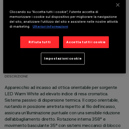
COMPONENTI OPZIONALI
Cliccando su “Accetta tutti i cookie”, l'utente accetta di
memorizzare i cookie sul dispositivo per migliorare la navigazione
del sito, analizzare l'utilizzo del sito e assistere nelle nostre attività
di marketing.
Ulteriori informazioni
Rifiuta tutti
Accetta tutti i cookie
DATI TECNICI
Impostazioni cookie
ULTIMO AGGIORNAMENTO: 05/08/2026
DESCRIZIONE
Apparecchio ad incasso ad ottica orientabile per sorgente
LED Warm White ad elevato indice di resa cromatica.
Sistema passivo di dispersione termica. Il corpo orientabile,
ruotando in posizione arretrata rispetto al filo dell’incasso,
assicura un’illuminazione puntuale con una sensibile riduzione
dell’abbagliamento diretto. Rotazione interna 358° e
movimento basculante 35° con sistemi meccanici di blocco