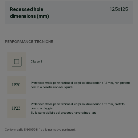
125x125
Recessed hole
dimensions (mm)
PERFORMANCE TECNICHE
Classe II
Protetto contro la penetrazione di corpi solidi superiori a 12 mm, non protetto
contro la penetrazione di liquidi.
Protetto contro la penetrazione di corpi solidi superiori a 12 mm, protetto
contro la pioggia.
Sulla parte visibile del prodotto una volta installato
Conforme alla EN60598-1 e alle normative pertinenti.