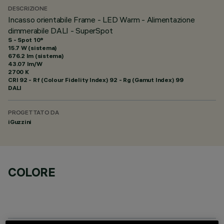
DESCRIZIONE
Incasso orientabile Frame - LED Warm - Alimentazione
dimmerabile DALI - SuperSpot
S - Spot 10°
15.7 W (sistema)
676.2 lm (sistema)
43.07 lm/W
2700 K
CRI
92
- Rf (Colour Fidelity Index) 92 - Rg (Gamut Index) 99
DALI
PROGETTATO DA
iGuzzini
COLORE