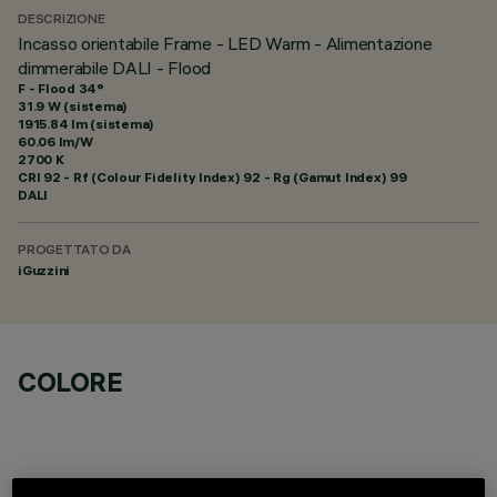
DESCRIZIONE
Incasso orientabile Frame - LED Warm - Alimentazione
dimmerabile DALI - Flood
F - Flood 34°
31.9 W (sistema)
1915.84 lm (sistema)
60.06 lm/W
2700 K
CRI
92
- Rf (Colour Fidelity Index) 92 - Rg (Gamut Index) 99
DALI
PROGETTATO DA
iGuzzini
COLORE