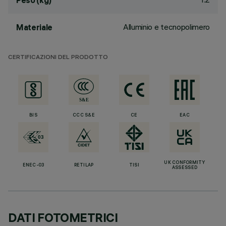
Peso (kg)
Alluminio e tecnopolimero
Materiale
CERTIFICAZIONI DEL PRODOTTO
BIS
CCC S&E
CE
EAC
UK CONFORMITY
ENEC-03
RETILAP
TISI
ASSESSED
DATI FOTOMETRICI