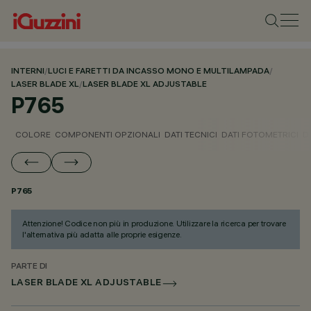
INTERNI
/
LUCI E FARETTI DA INCASSO MONO E MULTILAMPADA
/
LASER BLADE XL
/
LASER BLADE XL ADJUSTABLE
P765
COLORE
COMPONENTI OPZIONALI
DATI TECNICI
DATI FOTOMETRICI
D
P765
Attenzione! Codice non più in produzione. Utilizzare la ricerca per trovare
l'alternativa più adatta alle proprie esigenze.
PARTE DI
LASER BLADE XL ADJUSTABLE