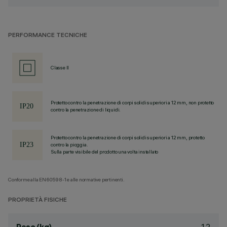
PERFORMANCE TECNICHE
Classe II
Protetto contro la penetrazione di corpi solidi superiori a 12 mm, non protetto
contro la penetrazione di liquidi.
Protetto contro la penetrazione di corpi solidi superiori a 12 mm, protetto
contro la pioggia.
Sulla parte visibile del prodotto una volta installato
Conforme alla EN60598-1 e alle normative pertinenti.
PROPRIETÀ FISICHE
1.2