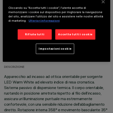
Cliccando su “Accetta tutti i cookie”, l'utente accetta di
COMPONENTI OPZIONALI
memorizzare i cookie sul dispositivo per migliorare la navigazione
del sito, analizzare l'utilizzo del sito e assistere nelle nostre attività
di marketing.
Ulteriori informazioni
Rifiuta tutti
Accetta tutti i cookie
DATI TECNICI
Impostazioni cookie
ULTIMO AGGIORNAMENTO: 07/08/2026
DESCRIZIONE
Apparecchio ad incasso ad ottica orientabile per sorgente
LED Warm White ad elevato indice di resa cromatica.
Sistema passivo di dispersione termica. Il corpo orientabile,
ruotando in posizione arretrata rispetto al filo dell’incasso,
assicura un’illuminazione puntuale ma estremamente
confortevole, con una sensibile riduzione dell’abbagliamento
diretto. Rotazione interna 358° e movimento basculante 35°