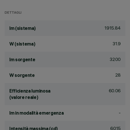
DETTAGLI
1915.84
lm (sistema)
31.9
W (sistema)
3200
lm sorgente
28
W sorgente
60.06
Efficienza luminosa
(valore reale)
-
lm in modalità emergenza
6015
Intensità massima (cd)