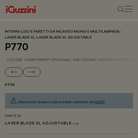
INTERNI
/
LUCI E FARETTI DA INCASSO MONO E MULTILAMPADA
/
LASER BLADE XL
/
LASER BLADE XL ADJUSTABLE
P770
COLORE
COMPONENTI OPZIONALI
DATI TECNICI
DATI FOTOMETRICI
D
P770
Attenzione! Questo codice è stato sostituito da
QK65
.
PARTE DI
LASER BLADE XL ADJUSTABLE