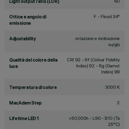
60
Light output ratio (LOR)
F - Flood 34°
Ottica e angolo di
emissione
rotazione e inclinazione
Adjustability
su/giù
CRI
92
- Rf (Colour Fidelity
Qualità del colore della
Index) 92 - Rg (Gamut
luce
Index) 99
3000 K
Temperatura di colore
2
MacAdam Step
>50,000h - L90 - B10 (Ta
Lifetime LED 1
25°C)