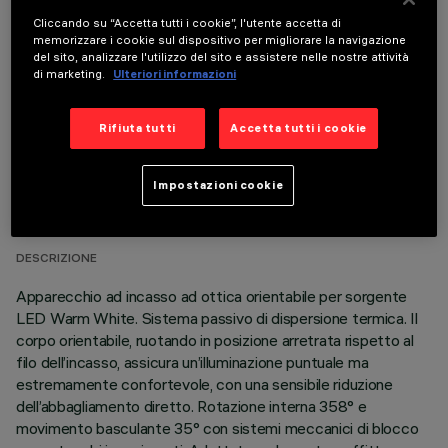
Cliccando su “Accetta tutti i cookie”, l'utente accetta di
COMPONENTI OPZIONALI
memorizzare i cookie sul dispositivo per migliorare la navigazione
del sito, analizzare l'utilizzo del sito e assistere nelle nostre attività
di marketing.
Ulteriori informazioni
Rifiuta tutti
Accetta tutti i cookie
DATI TECNICI
Impostazioni cookie
ULTIMO AGGIORNAMENTO: 01/08/2026
DESCRIZIONE
Apparecchio ad incasso ad ottica orientabile per sorgente
LED Warm White. Sistema passivo di dispersione termica. Il
corpo orientabile, ruotando in posizione arretrata rispetto al
filo dell’incasso, assicura un’illuminazione puntuale ma
estremamente confortevole, con una sensibile riduzione
dell’abbagliamento diretto. Rotazione interna 358° e
movimento basculante 35° con sistemi meccanici di blocco