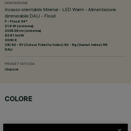
DESCRIZIONE
Incasso orientabile Minimal - LED Warm - Alimentazione
dimmerabile DALI - Flood
F - Flood 34°
31.9 W (sistema)
2035.58 lm (sistema)
63.81 lm/W
3000 K
CRI
92
- Rf (Colour Fidelity Index) 92 - Rg (Gamut Index) 99
DALI
PROGETTATO DA
iGuzzini
COLORE