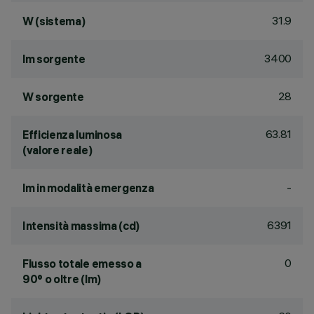
31.9
W (sistema)
3400
lm sorgente
28
W sorgente
63.81
Efficienza luminosa
(valore reale)
-
lm in modalità emergenza
6391
Intensità massima (cd)
0
Flusso totale emesso a
90° o oltre (lm)