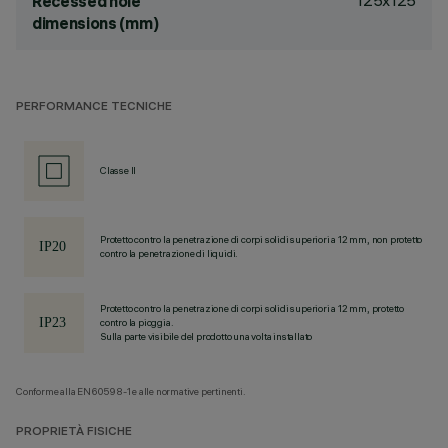
125x125
Recessed hole
dimensions (mm)
PERFORMANCE TECNICHE
Classe II
Protetto contro la penetrazione di corpi solidi superiori a 12 mm, non protetto
contro la penetrazione di liquidi.
Protetto contro la penetrazione di corpi solidi superiori a 12 mm, protetto
contro la pioggia.
Sulla parte visibile del prodotto una volta installato
Conforme alla EN60598-1 e alle normative pertinenti.
PROPRIETÀ FISICHE