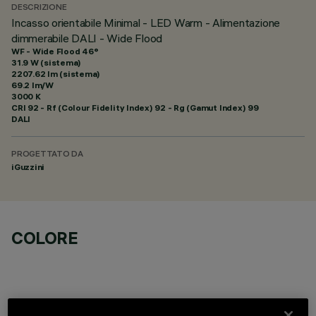
DESCRIZIONE
Incasso orientabile Minimal - LED Warm - Alimentazione
dimmerabile DALI - Wide Flood
WF - Wide Flood 46°
31.9 W (sistema)
2207.62 lm (sistema)
69.2 lm/W
3000 K
CRI
92
- Rf (Colour Fidelity Index) 92 - Rg (Gamut Index) 99
DALI
PROGETTATO DA
iGuzzini
COLORE