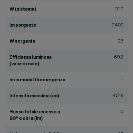
31.9
W (sistema)
3400
lm sorgente
28
W sorgente
69.2
Efficienza luminosa
(valore reale)
-
lm in modalità emergenza
4015
Intensità massima (cd)
0
Flusso totale emesso a
90° o oltre (lm)