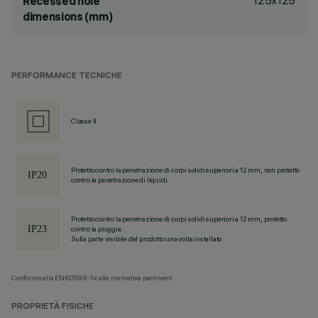
125x125
Recessed hole
dimensions (mm)
PERFORMANCE TECNICHE
Classe II
Protetto contro la penetrazione di corpi solidi superiori a 12 mm, non protetto
contro la penetrazione di liquidi.
Protetto contro la penetrazione di corpi solidi superiori a 12 mm, protetto
contro la pioggia.
Sulla parte visibile del prodotto una volta installato
Conforme alla EN60598-1 e alle normative pertinenti.
PROPRIETÀ FISICHE