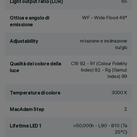
65
Light output ratio (LOR)
WF - Wide Flood 46°
Ottica e angolo di
emissione
rotazione e inclinazione
Adjustability
su/giù
CRI
92
- Rf (Colour Fidelity
Qualità del colore della
Index) 92 - Rg (Gamut
luce
Index) 99
3000 K
Temperatura di colore
2
MacAdam Step
>50,000h - L90 - B10 (Ta
Lifetime LED 1
25°C)