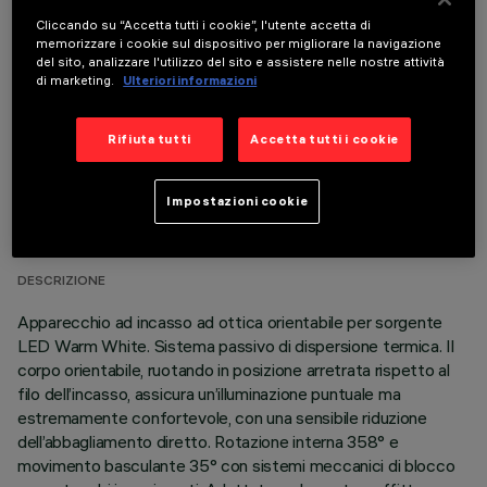
Cliccando su “Accetta tutti i cookie”, l'utente accetta di
COMPONENTI OPZIONALI
memorizzare i cookie sul dispositivo per migliorare la navigazione
del sito, analizzare l'utilizzo del sito e assistere nelle nostre attività
di marketing.
Ulteriori informazioni
Rifiuta tutti
Accetta tutti i cookie
DATI TECNICI
Impostazioni cookie
ULTIMO AGGIORNAMENTO: 01/08/2026
DESCRIZIONE
Apparecchio ad incasso ad ottica orientabile per sorgente
LED Warm White. Sistema passivo di dispersione termica. Il
corpo orientabile, ruotando in posizione arretrata rispetto al
filo dell’incasso, assicura un’illuminazione puntuale ma
estremamente confortevole, con una sensibile riduzione
dell’abbagliamento diretto. Rotazione interna 358° e
movimento basculante 35° con sistemi meccanici di blocco