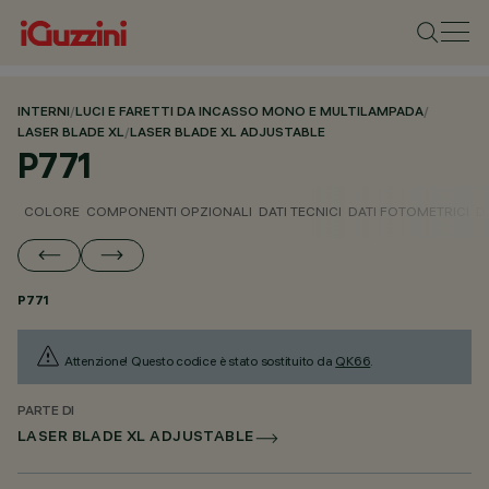
INTERNI
/
LUCI E FARETTI DA INCASSO MONO E MULTILAMPADA
/
LASER BLADE XL
/
LASER BLADE XL ADJUSTABLE
P771
COLORE
COMPONENTI OPZIONALI
DATI TECNICI
DATI FOTOMETRICI
D
P771
Attenzione! Questo codice è stato sostituito da
QK66
.
PARTE DI
LASER BLADE XL ADJUSTABLE