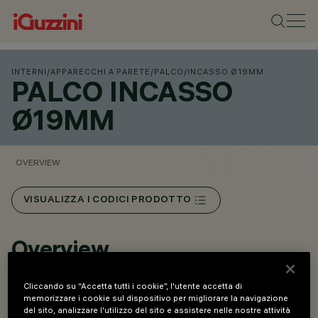
INTERNI
/
APPARECCHI A PARETE
/
PALCO
/
INCASSO Ø19MM
PALCO INCASSO
Ø19MM
OVERVIEW
VISUALIZZA I CODICI PRODOTTO
Overview
Cliccando su “Accetta tutti i cookie”, l'utente accetta di
Apparecchi per installazione a soffitto e a parete.
memorizzare i cookie sul dispositivo per migliorare la navigazione
del sito, analizzare l'utilizzo del sito e assistere nelle nostre attività
Versioni ad incasso.