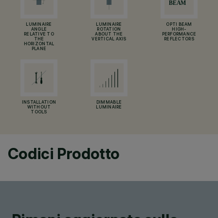
LUMINAIRE
LUMINAIRE
OPTI BEAM
ANGLE
ROTATION
HIGH-
RELATIVE TO
ABOUT THE
PERFORMANCE
THE
VERTICAL AXIS
REFLECTORS
HORIZONTAL
PLANE
INSTALLATION
DIMMABLE
WITHOUT
LUMINAIRE
TOOLS
Codici Prodotto